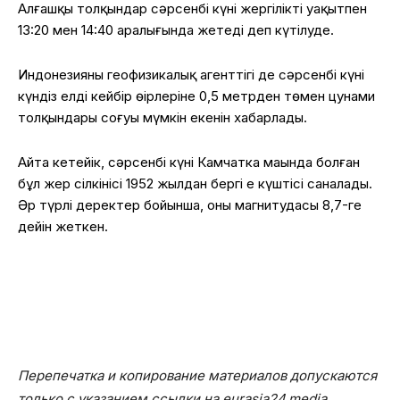
Алғашқы толқындар сәрсенбі күні жергілікті уақытпен
13:20 мен 14:40 аралығында жетеді деп күтілуде.
Индонезияның геофизикалық агенттігі де сәрсенбі күні
күндіз елдің кейбір өңірлеріне 0,5 метрден төмен цунами
толқындары соғуы мүмкін екенін хабарлады.
Айта кетейік, сәрсенбі күні Камчатка маңында болған
бұл жер сілкінісі 1952 жылдан бергі ең күштісі саналады.
Әр түрлі деректер бойынша, оның магнитудасы 8,7-ге
дейін жеткен.
Перепечатка и копирование материалов допускаются
только с указанием ссылки на eurasia24.media