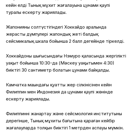
кейін елдің Тынық мұхит жағалауына цунами қаупі
туралы ескерту жариялады.
Жапонияның солтүстігіндегі Хоккайдо аралында
жерасты дүмпулері жапондық жеті балдық
сейсмикалық шкала бойынша 2 балл деңгейінде тіркелді.
Хоккайдоның шығысындағы Нэмуро қаласында жергілікті
уақыт бойынша 10:30-да (Мәскеу уақытымен 4:30)
биіктігі 30 сантиметр болатын цунами байқалды.
Камчатка маңындағы қуатты жер сілкінісінен кейін
Филиппин мен Индонезия да цунами қаупі жөнінде
ескерту жариялады.
Филиппиннің жанартау және сейсмология институтының
дерегінше, Тынық мұхиты бағытына қараған кейбір
жағалауларда толқын биіктігі 1 метрден аспауы мүмкін.