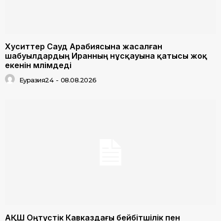
Хуситтер Сауд Арабиясына жасалған
шабуылдардың Иранның нұсқауына қатысы жоқ
екенін мәлімдеді
Еуразия24
-
08.08.2026
АҚШ Оңтүстік Кавказдағы бейбітшілік пен