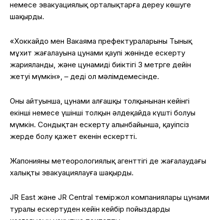
немесе эвакуациялық орталықтарға дереу көшуге
шақырды.
«Хоккайдо мен Вакаяма префектураларының Тынық
мұхит жағалауына цунами қаупі жөнінде ескерту
жарияланды, және цунамидің биіктігі 3 метрге дейін
жетуі мүмкін», – деді ол мәлімдемесінде.
Оның айтуынша, цунами алғашқы толқынынан кейінгі
екінші немесе үшінші толқын әлдеқайда күшті болуы
мүмкін. Сондықтан ескерту алынбайынша, қауіпсіз
жерде болу қажет екенін ескертті.
Жапонияның метеорологиялық агенттігі де жағалаудағы
халықты эвакуациялауға шақырды.
JR East және JR Central теміржол компаниялары цунами
туралы ескертуден кейін кейбір пойыздардың