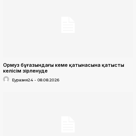
Ормуз бұғазындағы кеме қатынасына қатысты
келісім әзірленуде
Еуразия24
-
08.08.2026