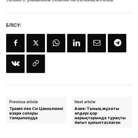
БӨЛІСУ:
Previous article
Next article
Трамп пен Си Цзиньпиннің
Азия-Тынық мұхиты
өзара сапары
елдері қор
талқылануда
нарықтарында тұрақты
бағыт қалыптаспаған