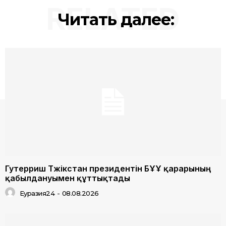
RELATED
Читать далее:
Гутерриш Тәжікстан президентін БҰҰ қарарының
қабылдануымен құттықтады
Еуразия24
-
08.08.2026