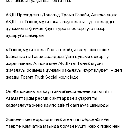
қозғалысын уақытша тоқтатты.
АҚШ Президенті Дональд Трамп Гавайи, Аляска және
АҚШ-тың Тынық мұхит жағалауындағы тұрғындарды
цунамидің ықтимал қаупі туралы ескертуге назар
аударуға шақырды.
«Тынық мұхитында болған жойқын жер сілкінісіне
байланысты Гавай аралдары үшін цунами ескертуі
жарияланды. Аляска мен АҚШ-тың Тынық мұхит
жағалауы бойынша цунами бақылауы жүргізілуде», – деп
жазды Трамп Truth Social желісінде.
Ол Жапонияның да қауіп аймағында екенін айтып өтті.
Азаматтарды ресми сайттардан ақпаратты
қадағалауға және қауіпсіздікті сақтауға шақырды.
Жапония метеорологиялық агенттігі сәрсенбі күні
таңертең Камчатка маңында болған күшті жер сілкінісінен