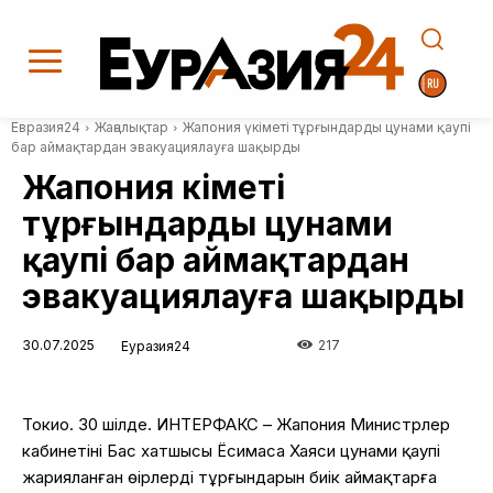
Евразия24
Жаңалықтар
Жапония үкіметі тұрғындарды цунами қаупі
бар аймақтардан эвакуациялауға шақырды
Жапония үкіметі
тұрғындарды цунами
қаупі бар аймақтардан
эвакуациялауға шақырды
30.07.2025
217
Еуразия24
Токио. 30 шілде. ИНТЕРФАКС – Жапония Министрлер
кабинетінің Бас хатшысы Ёсимаса Хаяси цунами қаупі
жарияланған өңірлердің тұрғындарын биік аймақтарға