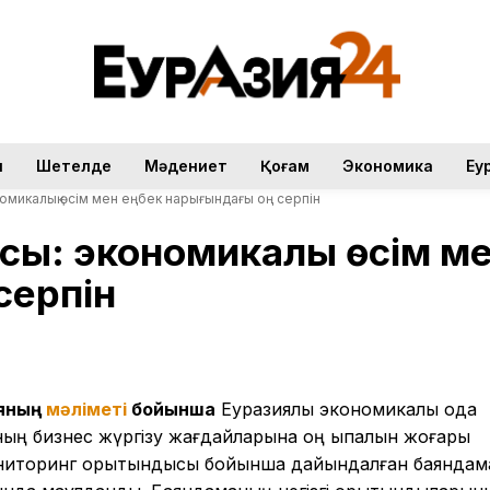
н
Шетелде
Мәдениет
Қоғам
Экономика
Еу
омикалық өсім мен еңбек нарығындағы оң серпін
ы: экономикалық өсім м
серпін
ияның
мәлімет
і
бойынша
Еуразиялық экономикалық одақ
ның бизнес жүргізу жағдайларына оң ықпалын жоғары
ониторинг қорытындысы бойынша дайындалған баяндам