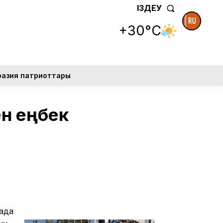
ІЗДЕУ
+30°C
разия патриоттары
ен еңбек
ада