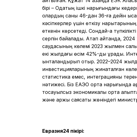
айтылған. Құжат 14 қазанда ЕЭК Алқа
бірі – Одақтың ішкі нарығындағы кед
олардың саны 46-дан 36-ға дейін қысқ
кәсіпкерлер үшін өткізу нарықтарының
еткенін көрсетеді. Сондай-ақ түпкілі
серпін байқалады. Атап айтқанда, 2024
саудасының көлемі 2023 жылмен салы
екі жылдағы өсім 42%-ды құрады. Инте
ынталандырып отыр. 2022–2024 жылд
инвестицияларының жинақталған көлем
статистика емес, интеграцияны тере
нәтижесі. Біз ЕАЭО ортақ нарығында әр
тосқауылсыз экономикалық орта қалып
және қаржы саясаты жөніндегі минист
Евразия24 пікірі: