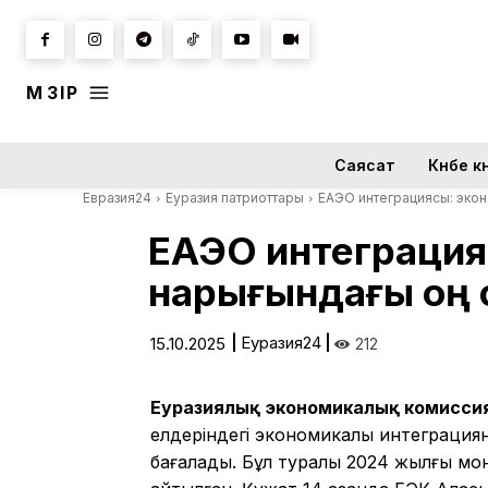
МӘЗІР
Саясат
Күнбе кү
Евразия24
Еуразия патриоттары
ЕАЭО интеграциясы: экон
ЕАЭО интеграцияс
нарығындағы оң 
|
Еуразия24
|
15.10.2025
212
Еуразиялық экономикалық комисс
елдеріндегі экономикалық интеграция
бағалады. Бұл туралы 2024 жылғы м