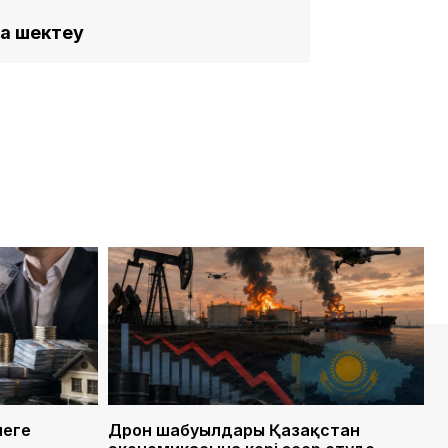
а шектеу
меге
Дрон шабуылдары Қазақстан