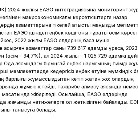
ЕЭК) 2024 жылғы ЕАЭО интеграциясына мониторинг жүр
егізінен макроэкономикалық көрсеткіштерге назар
лдердің азаматтарына тікелей қатысты маңызды мәлімет
стап ЕАЭО ішіндегі еңбек көші-қоны тұрақты өсім көрсет
әйкес, 2022 жылы ЕАЭО елдерінің басқа мүше
е асырған азаматтар саны 739 617 адамды құраса, 2023
 (өсім – 34,7%), ал 2024 жылы – 1 025 729 адамға дей
тер Одақ аясындағы бірыңғай еңбек нарығының тиімді жұ
рші мемлекеттерде кедергісіз еңбек етуіне мүмкіндік б
ың барлығы жұмыссыздықтан кетіп жатқан жоқ: олардың
дарында жұмыс істейді, тәжірибе алмасу аясында неме
ру мақсатында жіберіледі. Осылайша, ЕАЭО елдерінде
уда жағымды нәтижелерге қол жеткізілгені байқалады. ЕЭ
қылы танысуға болады.