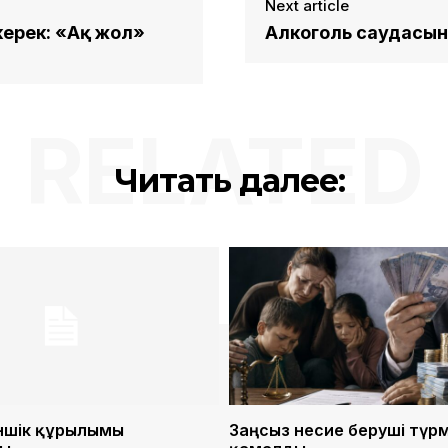
Next article
керек: «Ақ жол»
Алкоголь саудасын
RELATED
Читать далее:
ншік құрылымы
Заңсыз несие беруші түр