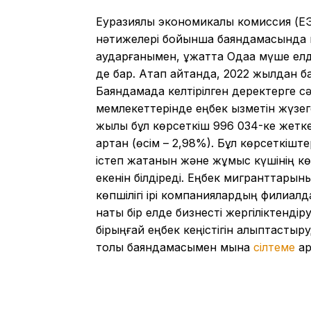
Еуразиялық экономикалық комиссия (
нәтижелері бойынша баяндамасында н
аударғанымен, құжатта Одаққа мүше е
де бар. Атап айтқанда, 2022 жылдан ба
Баяндамада келтірілген деректерге с
мемлекеттерінде еңбек қызметін жүзег
жылы бұл көрсеткіш 996 034-ке жеткен
артқан (өсім – 2,98%). Бұл көрсеткіш
істеп жатқанын және жұмыс күшінің кө
екенін білдіреді. Еңбек мигранттарын
көпшілігі ірі компаниялардың филиал
нақты бір елде бизнесті жергіліктенді
бірыңғай еңбек кеңістігін қалыптастыр
толық баяндамасымен мына
сілтеме
ар