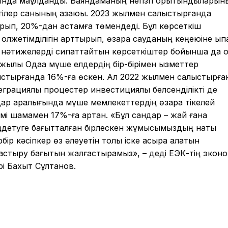
сында мақұлданды. Баяндаманың негізгі қорытындыларын
ергілер санының азаюы. 2023 жылмен салыстырғанда
арып, 20%-дан астамға төмендеді. Бұл көрсеткіш
 қолжетімділігін арттырып, өзара сауданың кеңеюіне ықп
кті нәтижелерді сипаттайтын көрсеткіштер бойынша да 
 жылы Одаққа мүше елдердің бір-бірімен қызметтер
стырғанда 16%-ға өскен. Ал 2022 жылмен салыстырға
грациялық процестер инвестициялық белсенділікті де
ар аралығында мүше мемлекеттердің өзара тікелей
і шамамен 17%-ға артқан. «Бұл сандар – жай ғана
ңдетуге бағытталған бірлескен жұмысымыздың нақты
бір кәсіпкер өз әлеуетін толық іске асыра алатын
тастыру бағытын жалғастырамыз», – деді ЕЭК-тің экон
рі Бахыт Сұлтанов.