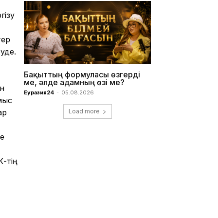
гізу
тер
уде.
Бақыттың формуласы өзгерді
ме, әлде адамның өзі ме?
ін
Еуразия24
-
05.08.2026
мыс
ар
Load more
се
К-тің