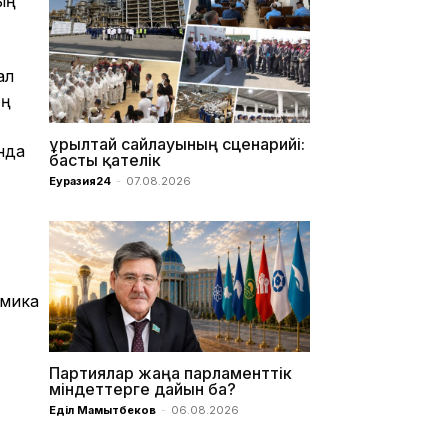
ың
ал
оң
Құрылтай сайлауының сценарийі:
нда
басты қателік
Еуразия24
-
07.08.2026
омика
Партиялар жаңа парламенттік
міндеттерге дайын ба?
Еділ Мамытбеков
-
06.08.2026