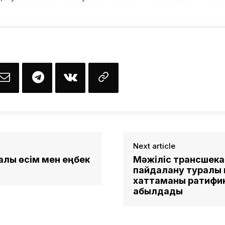
Next article
лық өсім мен еңбек
Мәжіліс трансшека
пайдалану туралы 
хаттаманы ратифи
қабылдады