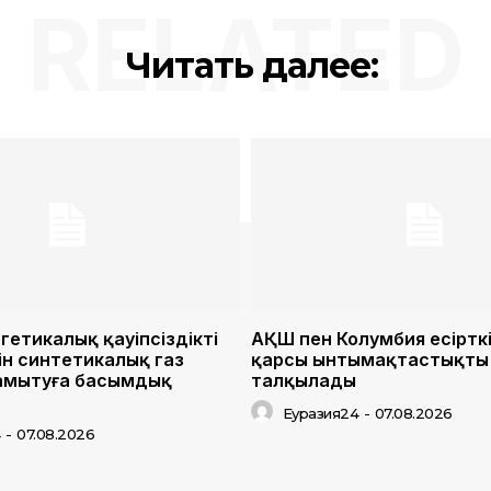
RELATED
Читать далее:
гетикалық қауіпсіздікті
АҚШ пен Колумбия есіртк
ін синтетикалық газ
қарсы ынтымақтастықты 
дамытуға басымдық
талқылады
Еуразия24
-
07.08.2026
4
-
07.08.2026