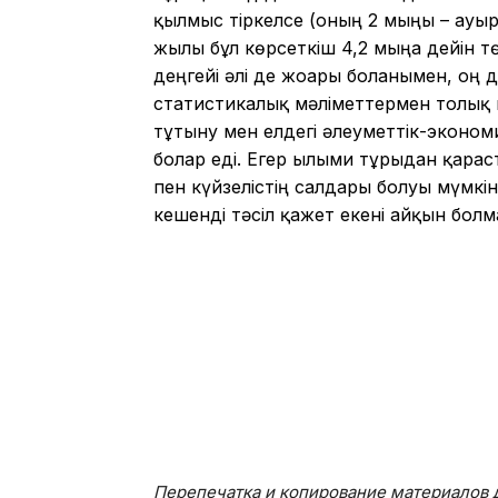
қылмыс тіркелсе (оның 2 мыңы – ауыр
жылы бұл көрсеткіш 4,2 мыңға дейін 
деңгейі әлі де жоғары болғанымен, оң
статистикалық мәліметтермен толық 
тұтыну мен елдегі әлеуметтік-эконо
болар еді. Егер ғылыми тұрғыдан қарас
пен күйзелістің салдары болуы мүмкі
кешенді тәсіл қажет екені айқын болм
Перепечатка и копирование материалов д