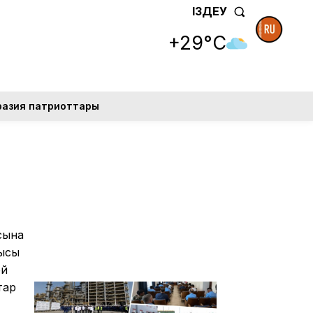
ІЗДЕУ
+29°C
разия патриоттары
асына
шысы
ей
тар