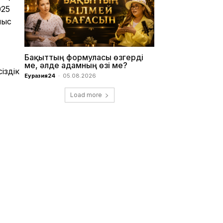
025
мыс
Бақыттың формуласы өзгерді
ме, әлде адамның өзі ме?
іздік
Еуразия24
-
05.08.2026
Load more