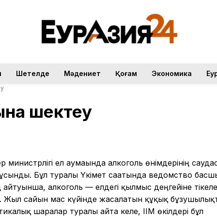
н
Шетелде
Мәдениет
Қоғам
Экономика
Еу
еу
ына шектеу
ер министрлігі ел аумағында алкоголь өнімдерінің сауд
ұсынды. Бұл туралы Үкімет сағатында ведомство бас
 айтуынша, алкоголь — елдегі қылмыс деңгейіне тікел
ірі. Жыл сайын мас күйінде жасалатын құқық бұзушылық
тикалық шаралар туралы айта келе, ІІМ өкілдері бұл