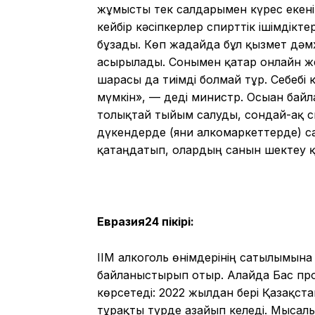
жұмысты тек салдарымен күрес екені
кейбір кәсіпкерлер спирттік ішімдікте
бұзады. Көп жағдайда бұл қызмет дәмх
асырылады. Сонымен қатар онлайн же
шарасы да тиімді болмай тұр. Себебі к
мүмкін», — деді министр. Осыған байл
толықтай тыйым салуды, сондай-ақ с
дүкендерде (яғни алкомаркеттерде) са
қатаңдатып, олардың санын шектеу қ
Евразия24 пікірі:
ІІМ алкоголь өнімдерінің сатылымына
байланыстырып отыр. Алайда Бас п
көрсетеді: 2022 жылдан бері Қазақст
тұрақты түрде азайып келеді. Мысал