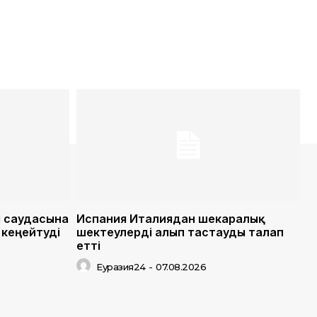
і саудасына
Испания Италиядан шекаралық
кеңейтуді
шектеулерді алып тастауды талап
етті
Еуразия24
-
07.08.2026