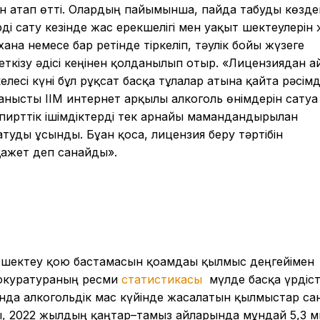
н атап өтті. Олардың пайымынша, пайда табуды көзде
рді сату кезінде жас ерекшелігі мен уақыт шектеулерін 
ана немесе бар ретінде тіркеліп, тәулік бойы жүзеге
ткізу әдісі кеңінен қолданылып отыр. «Лицензиядан а
елесі күні бұл рұқсат басқа тұлғалар атына қайта рәсімд
анысты ІІМ интернет арқылы алкоголь өнімдерін сатуға
пирттік ішімдіктерді тек арнайы мамандандырылған
туды ұсынды. Бұған қоса, лицензия беру тәртібін
ажет деп санайды».
 шектеу қою бастамасын қоғамдағы қылмыс деңгейімен
рокуратураның ресми
статистикасы
мүлде басқа үрдіст
анда алкогольдік мас күйінде жасалатын қылмыстар са
ы, 2022 жылдың қаңтар–тамыз айларында мұндай 5,3 