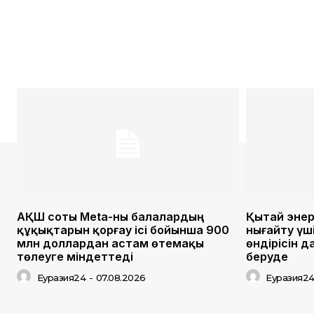
АҚШ соты Meta-ны балалардың
Қытай энер
құқықтарын қорғау ісі бойынша 900
нығайту үш
млн доллардан астам өтемақы
өндірісін 
төлеуге міндеттеді
беруде
Еуразия24
-
07.08.2026
Еуразия2