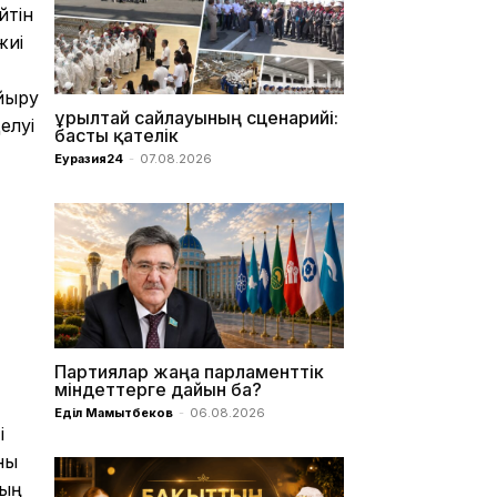
йтін
жиі
йыру
Құрылтай сайлауының сценарийі:
елуі
басты қателік
Еуразия24
-
07.08.2026
Партиялар жаңа парламенттік
міндеттерге дайын ба?
Еділ Мамытбеков
-
06.08.2026
і
ны
мың