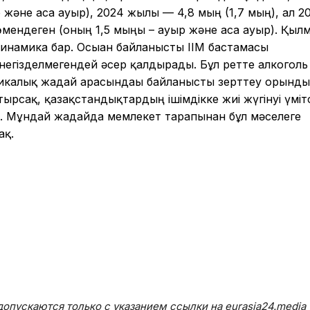
 және аса ауыр), 2024 жылы — 4,8 мың (1,7 мың), ал 2
төмендеген (оның 1,5 мыңы – ауыр және аса ауыр). Қыл
 динамика бар. Осыған байланысты ІІМ бастамасы
негізделмегендей әсер қалдырады. Бұл ретте алкоголь
микалық жағдай арасындағы байланысты зерттеу орынды
тырсақ, қазақстандықтардың ішімдікке жиі жүгінуі үмітс
н. Мұндай жағдайда мемлекет тарапынан бұл мәселеге
ақ.
опускаются только с указанием ссылки на eurasia24.media