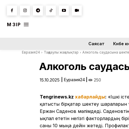
МӘЗІР
Саясат
Күнбе кү
Евразия24
Таңдаулы жаңалықтар
Алкоголь саудасына шект
Алкоголь саудас
|
Еуразия24
|
15.10.2025
250
Tengrinews.kz
хабарлайды
:
«Ішкі іст
қатысты бірқатар шектеу шараларын 
Ержан Саденов мәлімдеді. Саденовтің
ықпал ететін негізгі факторлардың б
саны 10 мыңға дейін жетеді. Профилак