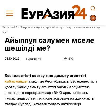
Евразия24
Таңдаулы жаңалықтар
Айыппұл салумен мәселе шешілді
ме?
Айыппұл салумен мәселе
шешілді ме?
23.10.2025
210
Еуразия24
Бәсекелестікті қорғау және дамыту агенттігі
хабарлайды
:
Қазақстан Республикасы Бәсекелестікті
қорғау және дамыту агенттігі өңірлік әлеуметтік-
кәсіпкерлік корпорациялар (ӘКК) арқылы бағаны
тұрақтандыру тетігінің іске асырылуына жан-жақты
талдау жүргізді. Аталған талдау нәтижелері