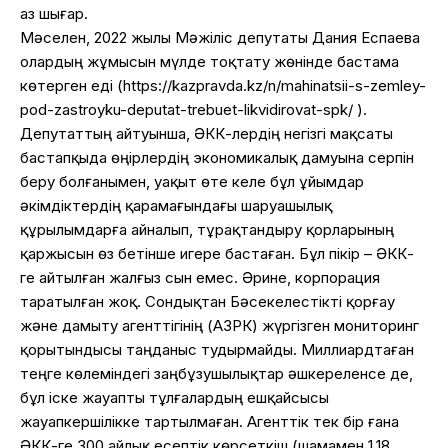
аз шығар.
Мәселен, 2022 жылы Мәжіліс депутаты Дания Еспаева
олардың жұмысын мүлде тоқтату жөнінде бастама
көтерген еді (https://kazpravda.kz/n/mahinatsii-s-zemley-
pod-zastroyku-deputat-trebuet-likvidirovat-spk/ ).
Депутаттың айтуынша, ӘКК-лердің негізгі мақсаты
бастапқыда өңірлердің экономикалық дамуына серпін
беру болғанымен, уақыт өте келе бұл ұйымдар
әкімдіктердің қарамағындағы шаруашылық
құрылымдарға айналып, тұрақтандыру қорларының
қаржысын өз бетінше игере бастаған. Бұл пікір – ӘКК-
ге айтылған жалғыз сын емес. Әрине, корпорация
таратылған жоқ. Сондықтан Бәсекелестікті қорғау
және дамыту агенттігінің (АЗРК) жүргізген мониторинг
қорытындысы таңданыс тудырмайды. Миллиардтаған
теңге көлеміндегі заңбұзушылықтар әшкереленсе де,
бұл іске жауапты тұлғалардың ешқайсысы
жауапкершілікке тартылмаған. Агенттік тек бір ғана
ӘКК-ге 300 айлық есептік көрсеткіш (шамамен 1,18