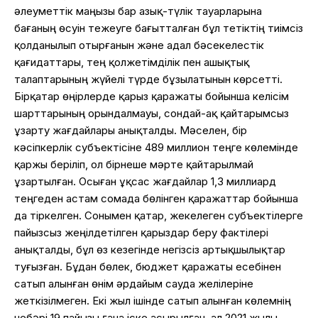
әлеуметтік маңызы бар азық-түлік тауарларына
бағаның өсуін тежеуге бағытталған бұл тетіктің тиімсіз
қолданылып отырғанын және адал бәсекелестік
қағидаттары, тең қолжетімділік пен ашықтық
талаптарының жүйелі түрде бұзылатынын көрсетті.
Бірқатар өңірлерде қарыз қаражаты бойынша келісім
шарттарының орындалмауы, сондай-ақ қайтарымсыз
ұзарту жағдайлары анықталды. Мәселен, бір
кәсіпкерлік субъектісіне 489 миллион теңге көлемінде
қаржы беріліп, ол бірнеше мәрте қайтарылмай
ұзартылған. Осыған ұқсас жағдайлар 1,3 миллиард
теңгеден астам сомада бөлінген қаражаттар бойынша
да тіркелген. Сонымен қатар, жекелеген субъектілерге
пайызсыз жеңілдетілген қарыздар беру фактілері
анықталды, бұл өз кезегінде негізсіз артықшылықтар
туғызған. Бұдан бөлек, бюджет қаражаты есебінен
сатып алынған өнім әрдайым сауда желілеріне
жеткізілмеген. Екі жыл ішінде сатып алынған көлемнің
небәрі 19 пайызы ғана іске асырылған, ал 2021 жылы