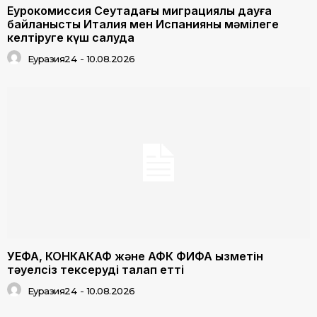
Еурокомиссия Сеутадағы миграциялық дауға
байланысты Италия мен Испанияны мәмілеге
келтіруге күш салуда
Еуразия24
-
10.08.2026
УЕФА, КОНКАКАФ және АФК ФИФА қызметін
тәуелсіз тексеруді талап етті
Еуразия24
-
10.08.2026