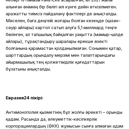
алынған өнімнің бір бөлігі әлі күнге дейін өткізілмеген.
Қаражатты тиімсіз пайдалану фактілері де анықталды.
Мәселен, баға деңгейі жоғары болған кезеңде (қазан–
сәуір айлары) картоп сатып алуға 5,1 миллиард теңге
бөлінген, ал тапшылық байқалған уақытта (мамыр–шілде
айлары), тұрақтандыру шаралары ерекше өзекті
болғанына қарамастан қолданылмаған. Сонымен қатар,
шарттардың орындалу мерзімі мен талаптарындағы
айырмашылық тең қолжетімділік қағидаттарын
бұзатыны анықталды.
Евразия24 пікірі:
Антимонополия қызметінің бұл жолғы әрекеті – орынды
қадам. Расында да, әлеуметтік-кәсіпкерлік
корпорациялардың (ӘКК) жұмысын сынға алмаған адам