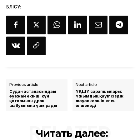
БӨЛІСУ:
Previous article
Next article
Судан астанасындағы
ҰҚШҰ сарапшылары:
әуежай екінші күн
Ұжымдық қауіпсіздік
қатарынан дрон
жауапкершілікпен
шабуылына ұшырады
өлшенеді
RELATED
Читать далее: