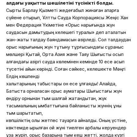
алдағы уақытты шешілетіні түсінікті болды.
Сыртқы Барлау Қызметі жедеғабыл жинаған ақпарға
сүйене отырып, Ұлттық Сауда Корпорациясы Жеңіс Хан
мен Федерация Үкіметіне «Орыс нарығында жүн
саудасын дамытудың келешегі туралы» деп аталатын
жан-жақты талдау баяндамасын әзірледі. Сол талдаудан
орыс нарығының жүн тұтыну тұрғысындағы сұраныс
мөлшері Қытай, Орта Азия және Таяу Шығысты қосып
алғандағы қазіргі сауда көлемінен кемінде 10 есе асып
түсетіні айқын көрінді. Соған сәйкес, келешекте Мәңгі
Елдің көшпенді
халықтарының табыстары он есе ұлғаяды! Алайда,
Батыста орналасқан орыс аумақтары Шығыстағы жүн
өндіру орнынан тым шалғай жатқандықтан, жүк
тасымалының қымбаттығына байланысты жүннің құны
тым шарықтатып,
көпшіліктің қолы жетпес тауарға айналды. Оның үстіне,
көктемде қырқылған қой жүні тиелген арбалы керуендер
ұзақ жүріп, орыс базарына тым кеш жетті, жолда күзгі