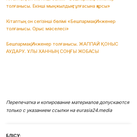
толғанысы. Екінші мыңжылдық тұлғасына қарсы»
Кітаптың он сегізінші бөлімі «Бешпармақ. Инженер
толғанысы. Орыс мәселесі»
Бешпармақ. Инженер толғанысы. ЖАППАЙ ҚОНЫС
АУДАРУ. ҰЛЫ ХАННЫҢ СОҢҒЫ ЖОБАСЫ
Перепечатка и копирование материалов допускаются
только с указанием ссылки на eurasia24.media
БӨЛІСУ: