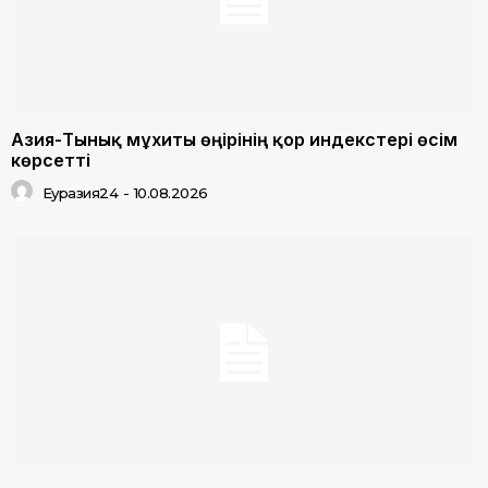
Азия-Тынық мұхиты өңірінің қор индекстері өсім
көрсетті
Еуразия24
-
10.08.2026