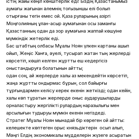
істің жайы көңіл көншітерлік еді! Біздің Қазақстанымыз
аумағы жағынан әлемнің тоғызыншы елі болып
отырғаны тегін емес қой. Қазақ руларының қазіргі
Моңғолияның ұлан-асыр аумағынан осы заманғы
Қазақстанның одан да зор аумағына жаппай көшуіне
мүмкіндік жетерлік еді.
Бас штабтың қолбасы Мұқалы Ноян үлкен картаны ашып
қойып, Жеңіс Ханға, әуелі, тусырап жатқан тың жерлерді
көрсетіп, көшіп келген жұртты еш кедергісіз
қоныстандыруға болатынын айтты;
одан соң, қай жерлерде халық аз мекендейтін көрсетіп,
жаңа жұртты қондырмас бұрын, сол байырғы
тұрғындармен келісу керек екенін жеткізді; одан кейін,
халық көп тұратын жерлерде қоныс аударушыларды
орналастыру жергілікті рулардың наразылығы мен
қарсылығын тудыруы мүмкін екенін негіздеді.
Стратег Мұқалы Ноян мынадай бір көреген ой айтты:
келешекте көптеген орыс князьдіктерін қосып алып,
Мәңгі Елдің экономикалық мүдделерін жүзеге асыратын