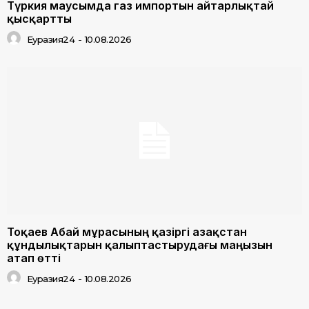
Түркия маусымда газ импортын айтарлықтай
қысқартты
Еуразия24
-
10.08.2026
Тоқаев Абай мұрасының қазіргі Қазақстан
құндылықтарын қалыптастырудағы маңызын
атап өтті
Еуразия24
-
10.08.2026