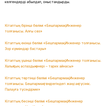
келгендерді қабылдап, қоныстандырды.
Кітаптың бірінші бөлімі «Бешпармақ. Инженер
толғанысы. Алғы сөз»
Кітаптың екінші бөлімі «Бешпармақ. Инженер толғанысы.
Зор күмәндар бастауы»
Кітаптың үшінші бөлімі «Бешпармақ. Инженер толғанысы.
Халықтың аспаздық өнері – тарих айнасы»
Кітаптың төртінші бөлімі «Бешпармақ. Инженер
толғанысы. Бешпармақ төңірегіндегі жаңсақ түсінік.
Палауға түсіндірме»
Кітаптың бесінші бөлімі «Бешпармақ. Инженер