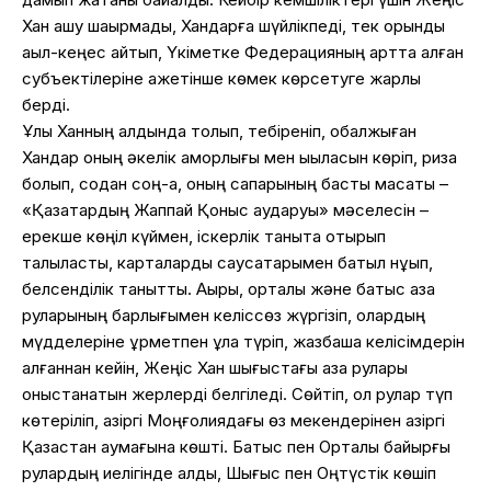
Хан ашу шақырмады, Хандарға шүйлікпеді, тек орынды
ақыл-кеңес айтып, Үкіметке Федерацияның артта қалған
субъектілеріне қажетінше көмек көрсетуге жарлық
берді.
Ұлы Ханның алдында толқып, тебіреніп, қобалжыған
Хандар оның әкелік қамқорлығы мен ықыласын көріп, риза
болып, содан соң-ақ, оның сапарының басты мақсаты –
«Қазақтардың Жаппай Қоныс аударуы» мәселесін –
ерекше көңіл күймен, іскерлік таныта отырып
талқыласты, карталарды саусақтарымен батыл нұқып,
белсенділік танытты. Ақыры, орталық және батыс қазақ
руларының барлығымен келіссөз жүргізіп, олардың
мүдделеріне құрметпен құлақ түріп, жазбаша келісімдерін
алғаннан кейін, Жеңіс Хан шығыстағы қазақ рулары
қоныстанатын жерлерді белгіледі. Сөйтіп, ол рулар түп
көтеріліп, қазіргі Моңғолиядағы өз мекендерінен қазіргі
Қазақстан аумағына көшті. Батыс пен Орталық байырғы
рулардың иелігінде қалды, Шығыс пен Оңтүстік көшіп