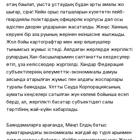
қатаң бақылап, уыста ұстаудың бұдан артық амалы жоқ
шығар, сірә! Кейін орыс патшаларын күзететін лейб-
гвардиялық полктардың офицерлік корпусы дәл осы
әдіспен дворян ұлдарынан жасақталды. Жеңіс Ханның
керуені бір қазақ руының жерінен екіншісіне жылжыды.
Жол бойы картографтар мен жер өлшеушілер
тынымсыз жұмыс істеді. Аялдаған жерлерде жергілікті
рулардың Хан-басшыларымен салтанатты кездесулер
өтіп, ұзақ келіссөздер жүргізілді. Хандар Федерация
субъектілерінің әлеуметтік-экономикалық дамуы
аясында атқарылған жұмыс пен алдағы жоспарлары
туралы баяндады. Ұлттық Сауда Корпорациясының
аумақтық кеңселері сатылған жүн көлемі бойынша есеп
берді, ал, жергілікті басқақтар субъектідегі салық
тәртібінің жай-күйін хабарлады.
Баяндамаларға қарағанда, Мәңгі Елдің батыс
аумақтарындағы экономикалық жағдай әр түрлі қарқынмен
дамып жатқаны байқалды. Кейбір кемшіліктері үшін Жеңіс