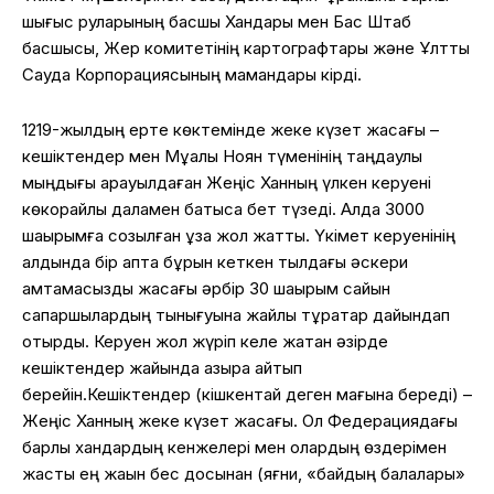
шығыс руларының басшы Хандары мен Бас Штаб
басшысы, Жер комитетінің картографтары және Ұлттық
Сауда Корпорациясының мамандары кірді.
1219-жылдың ерте көктемінде жеке күзет жасағы –
кешіктендер мен Мұқалы Ноян түменінің таңдаулы
мыңдығы қарауылдаған Жеңіс Ханның үлкен керуені
көкорайлы даламен батысқа бет түзеді. Алда 3000
шақырымға созылған ұзақ жол жатты. Үкімет керуенінің
алдында бір апта бұрын кеткен тылдағы әскери
қамтамасыздық жасағы әрбір 30 шақырым сайын
сапаршылардың тынығуына жайлы тұрақтар дайындап
отырды. Керуен жол жүріп келе жатқан әзірде
кешіктендер жайында азырақ айтып
берейін.Кешіктендер (кішкентай деген мағына береді) –
Жеңіс Ханның жеке күзет жасағы. Ол Федерациядағы
барлық хандардың кенжелері мен олардың өздерімен
жасты ең жақын бес досынан (яғни, «байдың балалары»