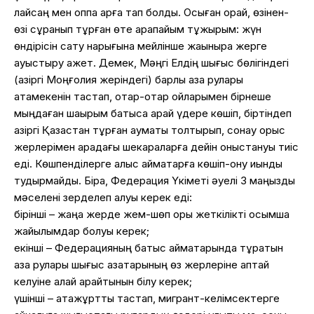
лайсаң мен оппа қарға тап болды. Осыған орай, өзінен-
өзі сұранып тұрған өте қарапайым тұжырым: жүн
өндірісін сату нарығына мейлінше жақынырақ жерге
ауыстыру қажет. Демек, Мәңгі Елдің шығыс бөлігіндегі
(қазіргі Моңғолия жеріндегі) барлық қазақ рулары
атамекенін тастап, отар-отар қойларымен бірнеше
мыңдаған шақырым батысқа қарай үдере көшіп, біртіндеп
қазіргі Қазақстан тұрған аумақты толтырып, сонау орыс
жерлерімен арадағы шекараларға дейін қоныстануы тиіс
еді. Көшпенділерге алыс аймақтарға көшіп-қону қиындық
тудырмайды. Бірақ, Федерация Үкіметі әуелі 3 маңызды
мәселені зерделеп алуы керек еді:
бірінші – жаңа жерде жем-шөп қоры жеткілікті қосымша
жайылымдар болуы керек;
екінші – Федерацияның батыс аймақтарында тұратын
қазақ рулары шығыс қазақтарының өз жерлеріне қаптай
келуіне қалай қарайтынын білу керек;
үшінші – атажұртты тастап, мигрант-келімсектерге