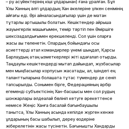
– ру ақсүйектерінің кіші ұлдарынан) ғана құралған. Бұл
Ұлы Ханның әлгі ұлдардың Хан әкелеріне үлкен сенімінің
айғағы еді. Әрі айналасындағылар үшін де мақтан
тұтарлық артықшылық болатын. Кешіктендер айрықша
жауынгерлік машығымен, темір тәртіп пен Әміршіге
шексізадалдығымен ерекшеленді. Сол үшін оларға
жақсы ақы төленетін. Олардың бойындағы осы
қасиеттерді қатал командирлер үнемі шыңдап, Қарсы
Барлаудың қатаң қызметкерлері жіті қадағалап отырды.
Таңдаулы кешіктендерді мықтап дайындап, жүзбасылар
мен мыңбасылар корпусын жасақтады, ал, ішіндегі ең
таланттыларына болашақта тұтас түмендер де сеніп
тапсырылды. Сонымен бірге, Федерацияның әрбір
егеменді субъектісінің Хан-басшысы мен сол рудың
шонжарлары әлдеқалай бөлініп кетуге әрекеттенсе
немесе Жеңіс Ханға басқалай бағынбаушылық
танытса, Ұлы Ханның қасында кепілде жүрген кенже
ұлдарының басы шабылып, дереу өздеріне
жіберелетінін жақсы түсінетін. Бағынышты Хандарды