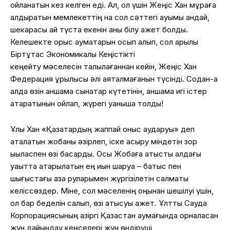
ойланатын кез келген еді. Ал, ол үшін Жеңіс Хан мұраға
қалдыратын мемлекеттің нақ сол сәттегі ауқымы қандай,
шекарасы қай түста екенін анық білу қажет болды.
Келешекте орыс аумақтарын қосып алып, сол арқылы
Біртұтас Экономикалық Кеңістікті
кеңейту мәселесін талқылағаннан кейін, Жеңіс Хан
Федерация құрылысы әлі аяқталмағанын түсінді. Содан-ақ
алда өзін қаншама сынақтар күтетінін, қаншама игі істер
атқаратынын ойлап, жүрегі қуанышқа толды!
Ұлы Хан «Қазақтардың жаппай қоныс аударуы» деп
аталатын жобаны әзірлеп, іске асыру міндетін зор
ықыласпен өзі басқарды. Осы Жобаға қатысты алдағы
уақытта атқарылатын ең қиын шаруа – батыс пен
шығыстағы қазақ руларымен жүргізілетін салмақты
келіссөздер. Міне, сол мәселенің оңынан шешілуі үшін,
ол бар беделін салып, өзі қатысуы қажет. Ұлттық Сауда
Корпорациясының қазіргі Қазақстан аумағында орналасқан
жүн дайындау кеңселері жүн өндіруші