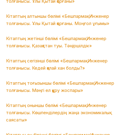
толғанысы. Ұлы Қытай қорғаны»
Кітаптың алтыншы бөлімі «Бешпармақ. Инженер
толғанысы. Ұлы Қытай қорғаны. Моңғол ұғымы»
Кітаптың жетінші бөлімі «Бешпармақ. Инженер
толғанысы. Қазақстан туы. Тәңіршілдік»
Кітаптың сегізінші бөлімі «Бешпармақ. Инженер
толғанысы. Кедей қалай хан болды?»
Кітаптың тоғызыншы бөлімі «Бешпармақ. Инженер
толғанысы. Мәңгі ел құру жоспары»
Кітаптың оныншы бөлімі «Бешпармақ. Инженер
толғанысы. Көшпенділердің жаңа экономикалық
саясаты»
Кітаптың он бірінші бөлімі «Бешпармақ. Инженер