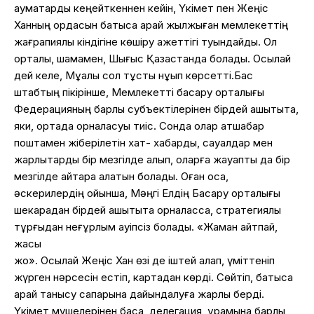
аумақтарды кеңейткеннен кейін, Үкімет пен Жеңіс
Ханның ордасын батысқа қарай жылжыған мемлекеттің
жағрапиялық кіндігіне көшіру қажеттігі туындайды. Ол
орталық, шамамен, Шығыс Қазақстанда болады. Осылай
дей келе, Мұқалы сол тұсты нұқып көрсетті.Бас
штабтың пікірінше, Мемлекетті басқару орталығы
Федерацияның барлық субъектілерінен бірдей қашықтықта,
яки, ортада орналасуы тиіс. Сонда олар атшабар
поштамен жіберілетін хат- хабарды, сауалдар мен
жарлықтарды бір мезгілде алып, оларға жауапты да бір
мезгілде қайтара алатын болады. Оған қоса,
әскерилердің ойынша, Мәңгі Елдің Басқару орталығы
шекарадан бірдей қашықтықта орналасса, стратегиялық
тұрғыдан неғұрлым қауіпсіз болады. «Жаман айтпай,
жақсы
жоқ». Осылай Жеңіс Хан өзі де іштей қалап, үміттеніп
жүрген нәрсесін естіп, картадан көрді. Сөйтіп, батысқа
қарай танысу сапарына дайындалуға жарлық берді.
Үкімет мүшелерінен басқа, делегация құрамына барлық