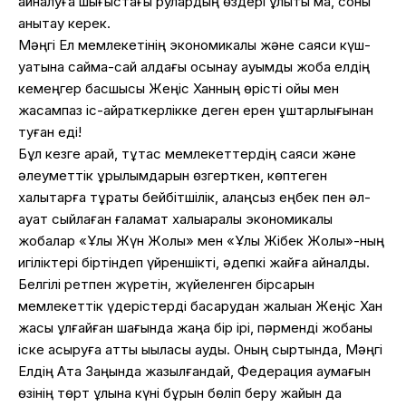
айналуға шығыстағы рулардың өздері құлықты ма, соны
анықтау керек.
Мәңгі Ел мемлекетінің экономикалық және саяси күш-
қуатына сайма-сай алдағы осынау ауқымды жоба елдің
кемеңгер басшысы Жеңіс Ханның өрісті ойы мен
жасампаз іс-қайраткерлікке деген ерен құштарлығынан
туған еді!
Бұл кезге қарай, тұтас мемлекеттердің саяси және
әлеуметтік құрылымдарын өзгерткен, көптеген
халықтарға тұрақты бейбітшілік, алаңсыз еңбек пен әл-
ауқат сыйлаған ғаламат халықаралық экономикалық
жобалар «Ұлы Жүн Жолы» мен «Ұлы Жібек Жолы»-ның
игіліктері біртіндеп үйреншікті, әдепкі жайға айналды.
Белгілі ретпен жүретін, жүйеленген бірсарын
мемлекеттік үдерістерді басқарудан жалыққан Жеңіс Хан
жасы ұлғайған шағында жаңа бір ірі, пәрменді жобаны
іске асыруға қатты ықыласы ауды. Оның сыртында, Мәңгі
Елдің Ата Заңында жазылғандай, Федерация аумағын
өзінің төрт ұлына күні бұрын бөліп беру жайын да