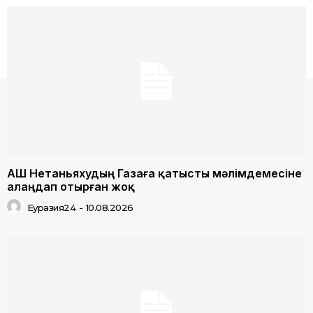
АҚШ Нетаньяхудың Газаға қатысты мәлімдемесіне
алаңдап отырған жоқ
Еуразия24
-
10.08.2026