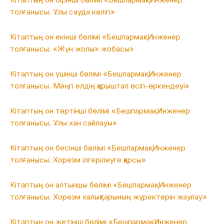
толғанысы. Ұлы сауда көлігі»
Кітаптың он екінші бөлімі «Бешпармақ. Инженер
толғанысы. «Жүн жолы» жобасы»
Кітаптың он үшінші бөлімі «Бешпармақ. Инженер
толғанысы. Мәңгі елдің қарыштап өсіп-өркендеуі»
Кітаптың он төртінші бөлімі «Бешпармақ. Инженер
толғанысы. Ұлы хан сайлауы»
Кітаптың он бесінші бөлімі «Бешпармақ. Инженер
толғанысы. Хорезм ілгерілеуге қарсы»
Кітаптың он алтыншы бөлімі «Бешпармақ. Инженер
толғанысы. Хорезм халықтарының жүректерін жаулау»
Кітаптың он жетінші бөлімі «Бешпармақ. Инженер