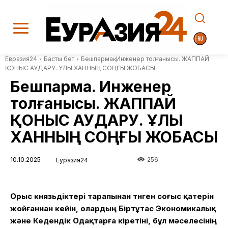
Евразия24
Басты бет
Бешпармақ. Инженер толғанысы. ЖАППАЙ
ҚОНЫС АУДАРУ. ҰЛЫ ХАННЫҢ СОҢҒЫ ЖОБАСЫ
Бешпармақ. Инженер
толғанысы. ЖАППАЙ
ҚОНЫС АУДАРУ. ҰЛЫ
ХАННЫҢ СОҢҒЫ ЖОБАСЫ
10.10.2025
256
Еуразия24
Орыс князьдіктері тарапынан төнген соғыс қатерін
жойғаннан кейін, олардың Біртұтас
Экономикалық
және Кедендік Одақтарға кіретіні, бұл мәселесінің