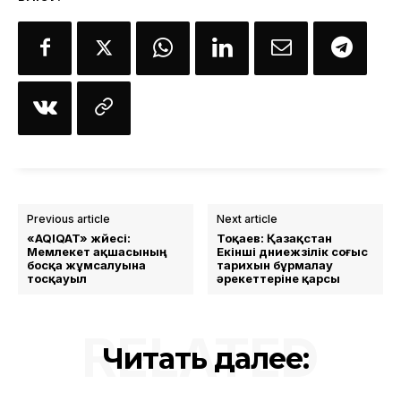
Previous article
Next article
«AQIQAT» жүйесі:
Тоқаев: Қазақстан
Мемлекет ақшасының
Екінші дүниежүзілік соғыс
босқа жұмсалуына
тарихын бұрмалау
тосқауыл
әрекеттеріне қарсы
RELATED
Читать далее: