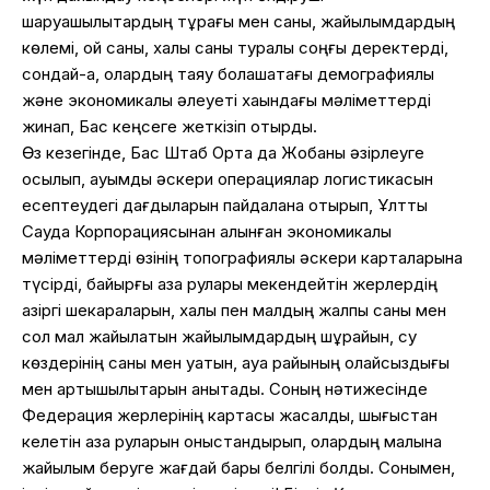
шаруашылықтардың тұрағы мен саны, жайылымдардың
көлемі, қой саны, халық саны туралы соңғы деректерді,
сондай-ақ, олардың таяу болашақтағы демографиялық
және экономикалық әлеуеті хақындағы мәліметтерді
жинап, Бас кеңсеге жеткізіп отырды.
Өз кезегінде, Бас Штаб Орта да Жобаны әзірлеуге
қосылып, ауқымды әскери операциялар логистикасын
есептеудегі дағдыларын пайдалана отырып, Ұлттық
Сауда Корпорациясынан алынған экономикалық
мәліметтерді өзінің топографиялық әскери карталарына
түсірді, байырғы қазақ рулары мекендейтін жерлердің
қазіргі шекараларын, халық пен малдың жалпы саны мен
сол мал жайылатын жайылымдардың шұрайын, су
көздерінің саны мен қуатын, ауа райының қолайсыздығы
мен артықшылықтарын анықтады. Соның нәтижесінде
Федерация жерлерінің картасы жасалды, шығыстан
келетін қазақ руларын қоныстандырып, олардың малына
жайылым беруге жағдай бары белгілі болды. Сонымен,