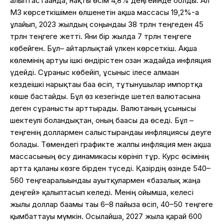
алып
тастағанда
,
нақты
өсім
4,8%
деңгейінде
болды
. Ал
М3
көрсеткішімен
өлшенетін
ақша
массасы
19,2%-
ға
ұлғайып
, 2023
жылдың
соңындағы
38 трлн
теңгеден
45
трлн
теңгеге
жетті
.
Яғни
бір
жылда
7 трлн
теңгеге
көбейген
.
Бұл
–
айтарлықтай
үлкен
көрсеткіш
. А
қша
көлемінің артуы ішкі өндірістен озған жағдайда инфляция
үдейді.
Сұраныс
көбейіп
,
ұсыныс
ілесе
алмаған
кезде
ішкі
нарықтағы
баға
өсіп
,
тұтынушылар
импортқа
көше
бастайды
.
Бұл
өз
кезегінде
шетел
валютасына
деген
сұранысты
арттырады.
Валютаның
ұсынысы
шектеулі
болғандықтан
,
оның
бағасы
да
өседі
.
Бұл
–
теңгенің
доллармен
салыстырғандағы
инфляциясы
деуге
болады
.
Төмендегі
графикте
жалпы
инфляция мен
ақша
массасының
өсу
динамикасы
көрініп
тұр
. Курс
өсімінің
артта
қалғаны
көзге
бірден
түседі
.
Қазірдің
өзінде
540–
560
теңге
аралығындағы
ауытқулармен
«
базалық
жаңа
деңгей
»
қалыптасып
келеді
.
Менің
ойымша
,
келесі
жылы
доллар
бағамы
тағы
6–8
пайызға
өсіп
, 40–50
теңгеге
қымбаттауы
мүмкін
.
Осылайша
, 2027
жылға
қарай
600