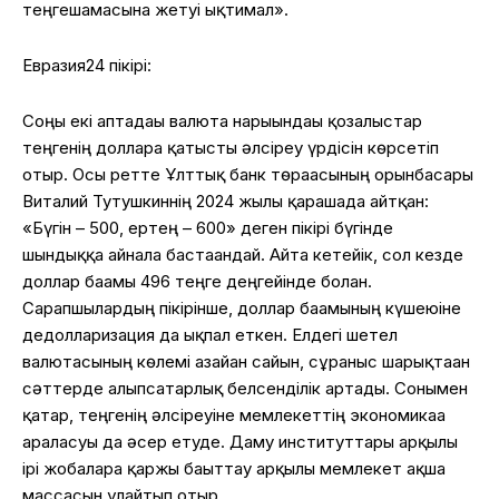
теңге
шамасына
жетуі
ықтимал
».
Евразия24 пікірі:
Соңғы екі аптадағы валюта нарығындағы қозғалыстар
теңгенің
долларға
қатысты әлсіреу үрдісін көрсетіп
отыр. Осы ретте Ұлттық банк төрағасының орынбасары
Виталий Тутушкиннің 2024 жылғы қарашада айтқан:
«Бүгін – 500, ертең – 600»
деген пікірі бүгінде
шындыққа айнала бастағандай. Айта кетейік, сол кезде
доллар бағамы 496 теңге деңгейінде болған.
Сарапшылардың пікірінше, доллар бағамының күшеюіне
дедолларизация да ықпал еткен. Елдегі шетел
валютасының көлемі азайған сайын, сұраныс шарықтаған
сәттерде алыпсатарлық белсенділік артады.
Сонымен
қатар, теңгенің әлсіреуіне мемлекеттің экономикаға
араласуы да әсер етуде. Даму институттары арқылы
ірі жобаларға қаржы бағыттау арқылы мемлекет ақша
массасын ұлғайтып отыр.