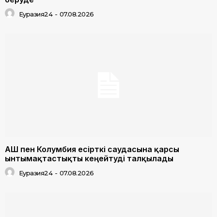
Еуразия24
-
07.08.2026
АҚШ пен Колумбия есірткі саудасына қарсы
ынтымақтастықты кеңейтуді талқылады
Еуразия24
-
07.08.2026