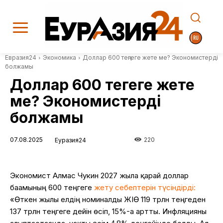
Евразия24
Экономика
Доллар 600 теңгеге жете ме? Экономистердің
болжамы
Доллар 600 теңгеге жете
ме? Экономистердің
болжамы
07.08.2025
220
Еуразия24
Экономист
Алмас
Чукин
2027
жылға
қарай
доллар
бағамының
600
теңгеге
жету
себептерін
түсіндірді
:
«
Өткен жылы елдің номиналды ЖІӨ 119 трлн теңгеден
137 трлн теңгеге дейін өсіп, 15%-ға артты.
Инфляцияны