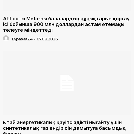
АҚШ соты Meta-ны балалардың құқықтарын қорғау
ісі бойынша 900 млн доллардан астам өтемақы
төлеуге міндеттеді
Еуразия24
-
07.08.2026
Қытай энергетикалық қауіпсіздікті нығайту үшін
синтетикалық газ өндірісін дамытуға басымдық
беруде