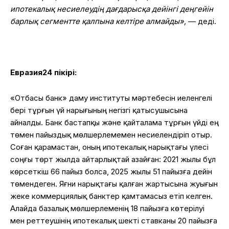
ипотекалық несиелеудің дағдарысқа дейінгі деңгейін
барлық сегментте қалпына келтіре алмайды»,
— деді.
Евразия24 пікірі:
«Отбасы банк» даму институты мәртебесін иеленгелі
бері тұрғын үй нарығының негізгі қатысушысына
айналды. Банк бастапқы және қайталама тұрғын үйді ең
төмен пайыздық мөлшерлемемен несиелендіріп отыр.
Соған қарамастан, оның ипотекалық нарықтағы үлесі
соңғы төрт жылда айтарлықтай азайған: 2021 жылы бұл
көрсеткіш 66 пайыз болса, 2025 жылы 51 пайызға дейін
төмендеген. Яғни нарықтағы қалған жартысына жуығын
жеке коммерциялық банктер қамтамасыз етіп келген.
Алайда базалық мөлшерлеменің 18 пайызға көтерілуі
мен реттеушінің ипотекалық шекті ставканы 20 пайызға