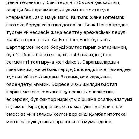
дейін төмендетуі банктердің табысын қысқартып,
оларды бағдарламаларын уақытша тоқтатуға
итермеледі. Қазір Halyk Bank, Nurbank және ForteBank
ипотека беруді уақытша доғарған. Банк ЦентрКредит
тұрғын үй несиесін жаңа есептеу ережесімен беруді
жалғастырып отыр. Ал Freedom Bank бұрынғы
шарттармен несие беруді жалғастырып жатқанымен,
бұл “Отбасы банктен” қалған 49 пайыздық бос
сегментті толтыруға жеткіліксіз. Сарапшылардың
пайымынша, жеке банктердің белсенділігінің төмендеуі
тұрғын үй нарығындағы бағаның өсу қарқынын
бәсеңдетуі мүмкін. Әсіресе 2026 жылдан бастап
шаршы метрге қосылған құн салығы енгізілетінін
ескерсек, бұл фактор нарықты біршама «салқындатуы»
ықтимал. Бірақ қарапайым азамат үшін жағдай оңай
емес: өз үйін алғысы келгендер енді қымбат ипотека
мен шектеулі ұсыныс арасынан өз мүмкіндігіне.