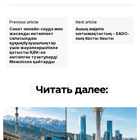
Previous article
Next article
Сенат онлайн-сауда мен
Ашық өңірлік
жасанды интеллект
ынтымақтастық – ЕАЭО-
саласындағы
ның басты бағыты
құқықбұзушылықтар
үшін жауапкершілікке
қатысты ҚӘК-ке
енгізілген түзетулерді
Мәжіліске қайтарды
RELATED
Читать далее: