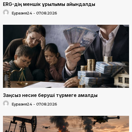
ERG-дің меншік құрылымы айқындалды
Еуразия24
-
07.08.2026
Заңсыз несие беруші түрмеге қамалды
Еуразия24
-
07.08.2026