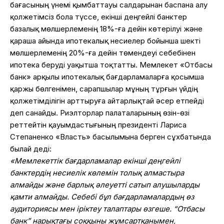
бағасының үнемі қымбаттауы салдарынан баспана алу
қолжетімсіз бола түссе, екінші деңгейлі банктер
базалық мөлшерлеменің 18%-ға дейін көтерілуі және
қараша айында ипотекалық несиелер бойынша шекті
мөлшерлеменің 20%-ға дейін төмендеуі себебінен
ипотека беруді уақытша тоқтатты. Мемлекет «Отбасы
банк» арқылы ипотекалық бағдарламаларға қосымша
қаржы бөлгенімен, сарапшылар мұның тұрғын үйдің
қолжетімділігін арттыруға айтарлықтай әсер етпейді
деп санайды. Риэлторлар палаталарының өзін-өзі
реттейтін қауымдастығының президенті Лариса
Степаненко «Власть» басылымына берген сұхбатында
былай деді:
«Мемлекеттік бағдарламалар екінші деңгейлі
банктердің несиелік көлемін толық алмастыра
алмайды және барлық әлеуетті сатып алушыларды
қамти алмайды.
Себебі бұл бағдарламалардың өз
аудиториясы мен іріктеу талаптары өзгеше. “Отбасы
банк” нарықтағы соққыны жұмсартқанымен,