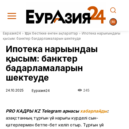
Евразия24
Үздік бестікке енген ақпараттар
Ипотека нарығындағы
қысым: банктер бағдарламаларын шектеуде
Ипотека нарығындағы
қысым: банктер
бағдарламаларын
шектеуде
24.10.2025
245
Еуразия24
PRO КАДРЫ KZ Telegram арнасы
хабарлайды
:
Қазақстанның тұрғын үй нарығы күрделі сын-
қатерлермен бетпе-бет келіп отыр. Тұрғын үй