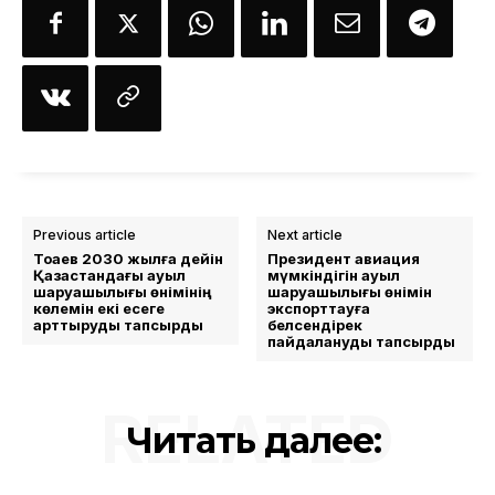
Previous article
Next article
Тоқаев 2030 жылға дейін
Президент авиация
Қазақстандағы ауыл
мүмкіндігін ауыл
шаруашылығы өнімінің
шаруашылығы өнімін
көлемін екі есеге
экспорттауға
арттыруды тапсырды
белсендірек
пайдалануды тапсырды
RELATED
Читать далее: