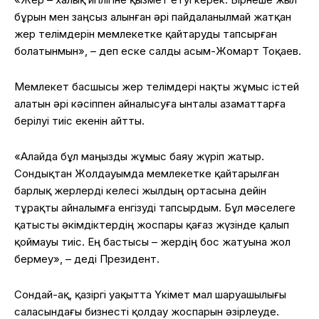
бұрын мен заңсыз алынған әрі пайдаланылмай жатқан
жер телімдерін мемлекетке қайтаруды тапсырған
болатынмын», – деп еске салды Қасым-Жомарт Тоқаев.
Мемлекет басшысы жер телімдері нақты жұмыс істей
алатын әрі кәсіппен айналысуға ынталы азаматтарға
берілуі тиіс екенін айтты.
«Алайда бұл маңызды жұмыс баяу жүріп жатыр.
Сондықтан Жолдауымда мемлекетке қайтарылған
барлық жерлерді келесі жылдың ортасына дейін
тұрақты айналымға енгізуді тапсырдым. Бұл мәселеге
қатысты әкімдіктердің жоспары қағаз жүзінде қалып
қоймауы тиіс. Ең бастысы – жердің бос жатуына жол
бермеу», – деді Президент.
Сондай-ақ, қазіргі уақытта Үкімет мал шаруашылығы
саласындағы бизнесті қолдау жоспарын әзірлеуде.