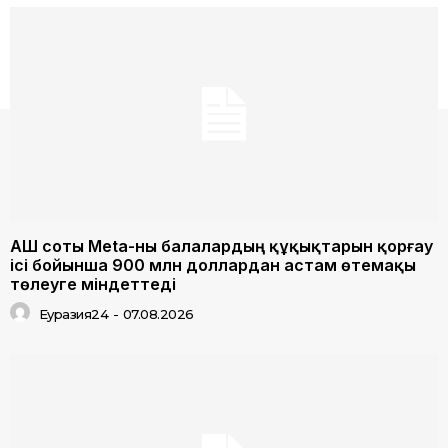
АҚШ соты Meta-ны балалардың құқықтарын қорғау
ісі бойынша 900 млн доллардан астам өтемақы
төлеуге міндеттеді
Еуразия24
-
07.08.2026