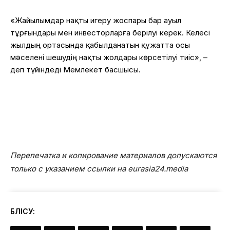
«Жайылымдар нақты игеру жоспары бар ауыл
тұрғындары мен инвесторларға берілуі керек. Келесі
жылдың ортасында қабылданатын құжатта осы
мәселені шешудің нақты жолдары көрсетілуі тиіс», –
деп түйіндеді Мемлекет басшысы.
Перепечатка и копирование материалов допускаются
только с указанием ссылки на eurasia24.media
БӨЛІСУ: