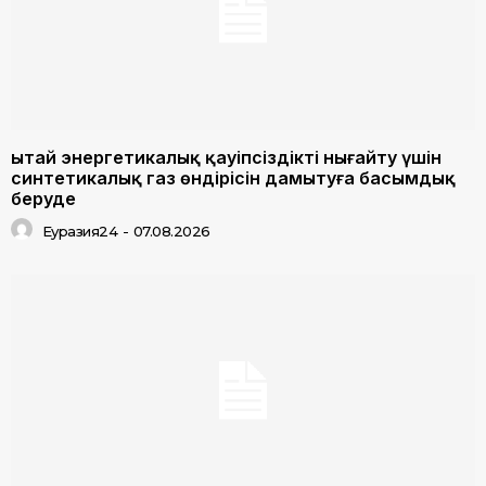
Қытай энергетикалық қауіпсіздікті нығайту үшін
синтетикалық газ өндірісін дамытуға басымдық
беруде
Еуразия24
-
07.08.2026