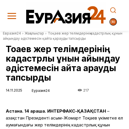
Евразия24
Жаңалықтар
Тоқаев жер телімдерінің кадастрлық құнын
айқындау әдістемесін қайта қарауды тапсырды
Тоқаев жер телімдерінің
кадастрлық құнын айқындау
әдістемесін қайта қарауды
тапсырды
14.11.2025
217
Еуразия24
Астана. 14 қараша. ИНТЕРФАКС-ҚАЗАҚСТАН
–
Қазақстан Президенті Қасым-Жомарт Тоқаев үкіметке ел
аумағындағы жер телімдерінің кадастрлық құнын