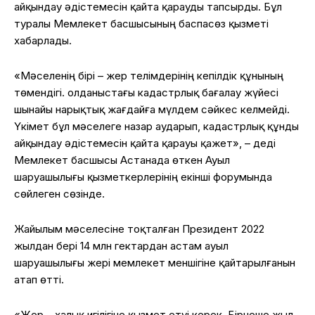
айқындау әдістемесін қайта қарауды тапсырды. Бұл
туралы Мемлекет басшысының баспасөз қызметі
хабарлады.
«Мәселенің бірі – жер телімдерінің кепілдік құнының
төмендігі. Қолданыстағы кадастрлық бағалау жүйесі
шынайы нарықтық жағдайға мүлдем сәйкес келмейді.
Үкімет бұл мәселеге назар аударып, кадастрлық құнды
айқындау әдістемесін қайта қарауы қажет», – деді
Мемлекет басшысы Астанада өткен Ауыл
шаруашылығы қызметкерлерінің екінші форумында
сөйлеген сөзінде.
Жайылым мәселесіне тоқталған Президент 2022
жылдан бері 14 млн гектардан астам ауыл
шаруашылығы жері мемлекет меншігіне қайтарылғанын
атап өтті.
«Жер – халық игілігіне қызмет етуі керек. Бірнеше жыл