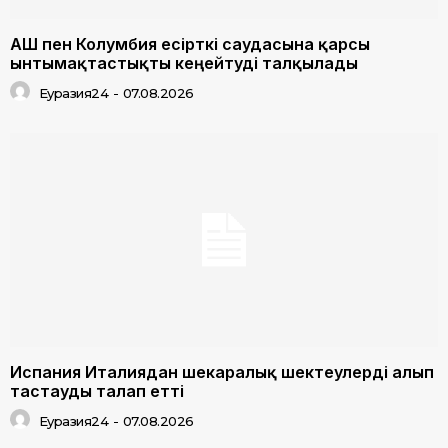
АҚШ пен Колумбия есірткі саудасына қарсы
ынтымақтастықты кеңейтуді талқылады
Еуразия24
-
07.08.2026
Испания Италиядан шекаралық шектеулерді алып
тастауды талап етті
Еуразия24
-
07.08.2026