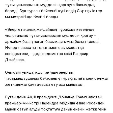
тұтынушыларының мүддесін қорғауға басымдық
береді. Бұл туралы бейсенбі күні елдің Сыртқы істер
министрлігінде белгілі болды.
«Энергетикалық жағдайдың тұрақсыз кезеңінде
үндістандық тұтынушылардың мүддесін қорғау –
әрдайым біздің негізгі басымдығымыз болып келеді.
Импорт саясаты толығымен осы мақсатқа
негізделген», – деді ведомство өкілі Рандхир
Джайсвал.
Оның айтуынша, Үндістан үшін энергия
тасымалдаушылар бағасының тұрақтылығы мен сенімді
жеткізілімді қамтамасыз ету аса маңызды.
Бұған дейін АҚШ президенті Дональд Трамп Үндістан
премьер-министрі Нарендра Модидің өзіне Ресейден
мұнай сатып алуды тоқтатуға дайын екенін жеткізгенін