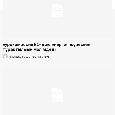
Еурокомиссия ЕО-дағы энергия жүйесінің
тұрақтылығын мәлімдеді
Еуразия24
-
06.08.2026