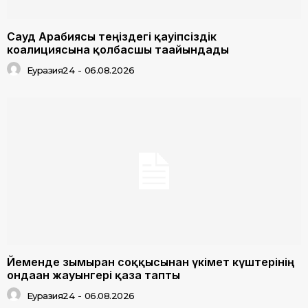
Сауд Арабиясы теңіздегі қауіпсіздік
коалициясына қолбасшы тағайындады
Еуразия24
-
06.08.2026
Йеменде зымыран соққысынан үкімет күштерінің
ондаған жауынгері қаза тапты
Еуразия24
-
06.08.2026