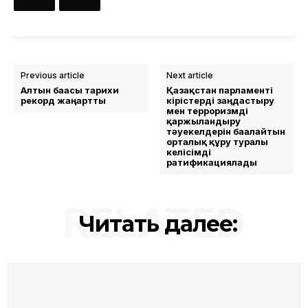
Previous article
Next article
Алтын бағасы тарихи
Қазақстан парламенті
рекорд жаңартты
кірістерді заңдастыру
мен терроризмді
қаржыландыру
тәуекелдерін бағалайтын
орталық құру туралы
келісімді
ратификациялады
RELATED
Читать далее: