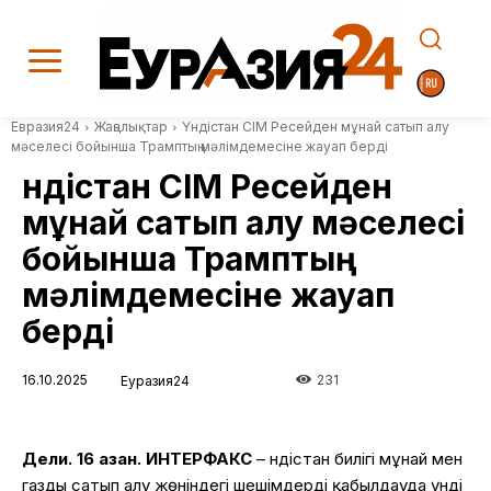
Евразия24
Жаңалықтар
Үндістан СІМ Ресейден мұнай сатып алу
мәселесі бойынша Трамптың мәлімдемесіне жауап берді
Үндістан СІМ Ресейден
мұнай сатып алу мәселесі
бойынша Трамптың
мәлімдемесіне жауап
берді
16.10.2025
231
Еуразия24
Дели. 16 қазан. ИНТЕРФАКС
– Үндістан билігі мұнай мен
газды сатып алу жөніндегі шешімдерді қабылдауда үнді