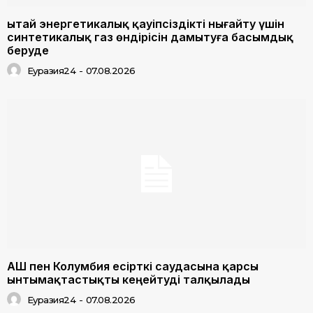
Қытай энергетикалық қауіпсіздікті нығайту үшін
синтетикалық газ өндірісін дамытуға басымдық
беруде
Еуразия24
-
07.08.2026
АҚШ пен Колумбия есірткі саудасына қарсы
ынтымақтастықты кеңейтуді талқылады
Еуразия24
-
07.08.2026