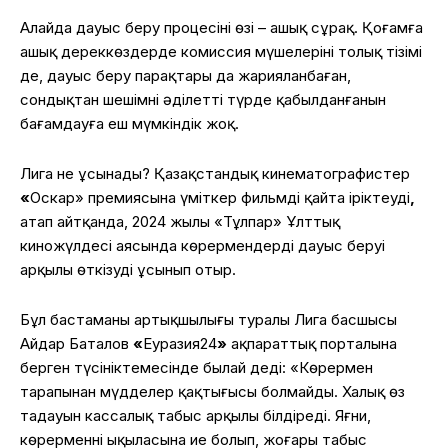
Алайда дауыс беру процесінің өзі – ашық сұрақ. Қоғамға
ашық дереккөздерде комиссия мүшелерінің толық тізімі
де, дауыс беру парақтары да жарияланбаған,
сондықтан шешімнің әділетті түрде қабылданғанын
бағамдауға еш мүмкіндік жоқ.
Лига не ұсынады? Қазақстандық кинематографистер
«
Оскар» премиясына үміткер фильмді қайта іріктеуді
,
атап айтқанда, 2024 жылы «Тұлпар» Ұлттық
киножүлдесі аясында көрермендердің дауыс беруі
арқылы өткізуді ұсынып отыр.
Бұл бастаманың артықшылығы туралы Лига басшысы
Айдар Баталов
«
Еуразия24
»
ақпараттық порталына
берген түсініктемесінде былай деді: «Көрермен
тарапынан мүдделер қақтығысы болмайды. Халық өз
таңдауын кассалық табыс арқылы білдіреді. Яғни,
көрерменнің ықыласына ие болып, жоғары табыс