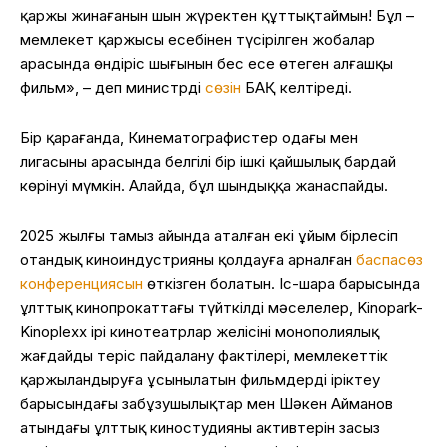
қаржы жинағанын шын жүректен құттықтаймын! Бұл –
мемлекет қаржысы есебінен түсірілген жобалар
арасында өндіріс шығынын бес есе өтеген алғашқы
фильм», – деп министрдің
сөзін
БАҚ келтіреді.
Бір қарағанда, Кинематографистер одағы мен
лигасының арасында белгілі бір ішкі қайшылық бардай
көрінуі мүмкін. Алайда, бұл шындыққа жанаспайды.
2025 жылғы тамыз айында аталған екі ұйым бірлесіп
отандық киноиндустрияны қолдауға арналған
баспасөз
конференциясын
өткізген болатын. Іс-шара барысында
ұлттық кинопрокаттағы түйткілді мәселелер, Kinopark-
Kinoplexx ірі кинотеатрлар желісінің монополиялық
жағдайды теріс пайдалану фактілері, мемлекеттік
қаржыландыруға ұсынылатын фильмдерді іріктеу
барысындағы заңбұзушылықтар мен Шәкен Айманов
атындағы ұлттық киностудияның активтерін заңсыз