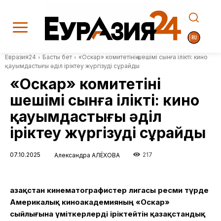
Евразия24
Басты бет
«Оскар» комитетінің шешімі сынға ілікті: кино
қауымдастығы әділ іріктеу жүргізуді сұрайды
«Оскар» комитетінің
шешімі сынға ілікті: кино
қауымдастығы әділ
іріктеу жүргізуді сұрайды
07.10.2025
217
Александра АЛЁХОВА
Қазақстан кинематографистер лигасы ресми түрде
Америкалық киноакадемияның «Оскар»
сыйлығына үміткерлерді іріктейтін қазақстандық