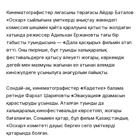
Кинематографистер лигасының төрағасы Айдар Баталов
«Оскар» сыйлығына үміткерді анықтау жөніндегі
комиссия шешімінің қайта қаралуына қатысты жолдаған
хатында режиссер Адильхан Ержановтың тағы бір
табысты туындысына —
«
Дала қасқыры» фильмін атап
өтті. Оның пікірінше, бұл туынды халықаралық
фестивальдерге қатысу әлеуеті жоғары, көркемдік
деңгейі мен мазмұны жағынан ел атынан әлемдік
киножүлдеге ұсынылуға анағұрлым лайықты.
Сондай-ақ, кинематографистер
«
Кадетке» балама
ретінде Фархат Шариповтың
«
Эвакуация
»
драмасын
қарастыруды ұсынады. Аталған туынды да
халықаралық кинофестивальде көрсетіліп, жоғары
бағаланған. Сонымен қатар, бұл фильм Қазақстандық
«Оскар» комитеті дауыс берген сегіз үміткердің
қатарында болған.