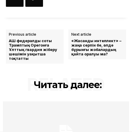
Previous article
Next article
АҚШ федералды соты
«Жасанды интеллект» –
Трамптың Орегонға
жаңа серпін бе, әлде
Ұлттық гвардия жіберу
бұрынғы жобалардың
шешімін уақытша
қайта оралуы ма?
тоқтатты
RELATED
Читать далее: