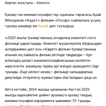
берген жоқтығы – белгісіз.
Қазақстан кинематографистер одағының төрағасы Адай
Әбелдинов «Кадет» фильмін «Оскар» сыйлығына ұсыну
туралы шешімді өзі
былай
деп түсіндірді:
«2025 жылы Қазақстанның оскарлық комитеті сегіз
фильмді қарастырды. Комитет мүшелерінің бірауыздан
қолдауымен дәл осы «Кадет» фильмі Қазақстанның
атынан ең лайықты фильм ретінде таңдалды – бұл
еліміздің қазіргі кинематографиясының келбетін
көрсететін, мазмұны терең әрі өзіндік ерекшелігі бар
туынды. Енді келесі кезең – фильмді халықаралық
деңгейде ілгерілету жұмыстары басталады»
деді ол.
Айта кетейік, 2024 жылдың қазанынан бастап 2025
жылдың қыркүйегіне дейінгі аралықта қазақстандық
кинематография көрерменге шамамен 70 туынды