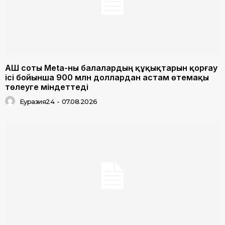
АҚШ соты Meta-ны балалардың құқықтарын қорғау
ісі бойынша 900 млн доллардан астам өтемақы
төлеуге міндеттеді
Еуразия24
-
07.08.2026