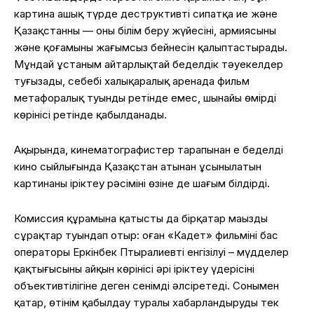
картина ашық түрде деструктивті сипатқа ие және
Қазақстанның — оның білім беру жүйесінің, армиясының
және қоғамының жағымсыз бейнесін қалыптастырады.
Мұндай ұстаным айтарлықтай беделдік тәуекелдер
туғызады, себебі халықаралық аренада фильм
метафоралық туынды ретінде емес, шынайы өмірдің
көрінісі ретінде қабылданады.
Ақырында, кинематографистер тарапынан ең беделді
кино сыйлығында Қазақстан атынан ұсынылатын
картинаны іріктеу рәсімінің өзіне де шағым білдірді.
Комиссия құрамына қатысты да бірқатар маңызды
сұрақтар туындап отыр: оған «Кадет» фильмінің бас
операторы Еркінбек Птыралиевтің енгізілуі – мүдделер
қақтығысының айқын көрінісі әрі іріктеу үдерісінің
объективтілігіне деген сенімді әлсіретеді. Сонымен
қатар, өтінім қабылдау туралы хабарландырудың тек