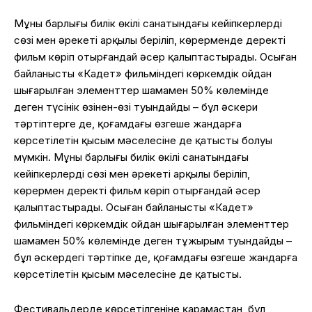
Мұның барлығы билік өкілі санатындағы кейіпкерлердің
сөзі мен әрекеті арқылы беріліп, көрерменде деректі
фильм көріп отырғандай әсер қалыптастырады. Осыған
байланысты «Кадет» фильміндегі көркемдік ойдан
шығарылған элементтер шамамен 50% көлемінде
деген түсінік өзінен-өзі туындайды – бұл әскери
тәртіптерге де, қоғамдағы өзгеше жандарға
көрсетілетін қысым мәселесіне де қатысты болуы
мүмкін. Мұның барлығы билік өкілі санатындағы
кейіпкерлердің сөзі мен әрекеті арқылы беріліп,
көрермен деректі фильм көріп отырғандай әсер
қалыптастырады. Осыған байланысты «Кадет»
фильміндегі көркемдік ойдан шығарылған элементтер
шамамен 50% көлемінде деген тұжырым туындайды –
бұл әскердегі тәртіпке де, қоғамдағы өзгеше жандарға
көрсетілетін қысым мәселесіне де қатысты.
Фестивальдерде көрсетілгеніне қарамастан, бұл