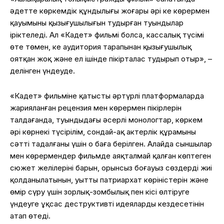
әдетте көркемдік құндылығы жоғары әрі кең көрермен
қауымының қызығушылығын тудырған туындылар
іріктеледі. Ал «Кадет» фильмі болса, кассалық түсімі
өте төмен, кең аудитория тарапынан қызығушылық
оятқан жоқ және ел ішінде пікірталас тудырып отыр», –
делінген үндеуде.
«Кадет» фильміне қатысты әртүрлі платформаларда
жарияланған рецензия мен көрермен пікірлерін
талдағанда, туындыдағы әсерлі монологтар, көркем
әрі көрнекі түсірілім, сондай-ақ актерлік құрамының
сәтті таңдалғаны үшін оң баға берілген. Алайда сыншылар
мен көрермендер фильмде аяқталмай қалған көптеген
сюжет желілерінің барын, орынсыз боғауыз сөздердің жиі
қолданылатынын, уытты патриархат көріністерін және
өмір сүру үшін зорлық-зомбылық пен кісі өлтіруге
үндеуге ұқсас деструктивті идеялардың кездесетінін
атап өтеді.