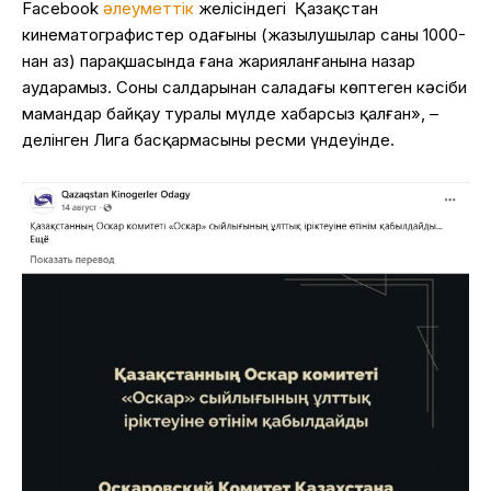
Facebook
әлеуметтік
желісіндегі Қазақстан
кинематографистер одағының (жазылушылар саны 1000-
нан аз) парақшасында ғана жарияланғанына назар
аударамыз. Соның салдарынан саладағы көптеген кәсіби
мамандар байқау туралы мүлде хабарсыз қалған», –
делінген Лига басқармасының ресми үндеуінде.