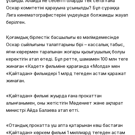
ұсынды. Алайда не себепті олардың тек сегізі ғана
Оскар комитетінің қарауына ұсынылды? Бұл сұраққа
Лига кинематографистерінің үндеуінде болжамды жауап
берілген.
Қоғамдық бірлестік басшылығы өз мәлімдемесінде
Оскар сыйлығының талаптарының бірі – кассалық табыс,
яғни көрермен тарапынан жоғары қызығушылық болуы
керектігін атап өтеді. Бұл ретте, шамамен 100 млн теңге
жинаған «Кадет» фильміне қарағанда «Молда» мен
«Қайтадан» фильмдері 1 млрд теңгеден астам қаражат
жинаған.
«Қайтадан» фильмі жуырда ғана прокаттан
алынғанымен, оның жетістігін Мәдениет және ақпарат
министрі Айда Балаева атап өтті.
«Отандық прокатта үш апта қатарынан көш бастаған
«Қайтадан» көркем фильмі 1 миллиард теңгеден астам