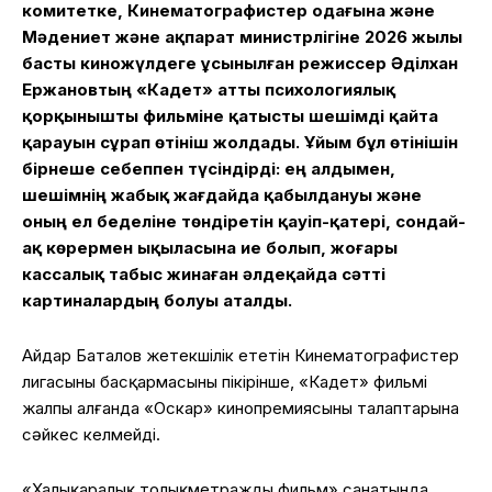
комитетке, Кинематографистер одағына және
Мәдениет және ақпарат министрлігіне 2026 жылы
басты киножүлдеге ұсынылған режиссер Әділхан
Ержановтың «Кадет» атты психологиялық
қорқынышты фильміне қатысты шешімді қайта
қарауын сұрап өтініш жолдады. Ұйым бұл өтінішін
бірнеше себеппен түсіндірді: ең алдымен,
шешімнің жабық жағдайда қабылдануы және
оның ел беделіне төндіретін қауіп-қатері, сондай-
ақ көрермен ықыласына ие болып, жоғары
кассалық табыс жинаған әлдеқайда сәтті
картиналардың болуы аталды.
Айдар Баталов жетекшілік ететін Кинематографистер
лигасының басқармасының пікірінше, «Кадет» фильмі
жалпы алғанда «Оскар» кинопремиясының талаптарына
сәйкес келмейді.
«Халықаралық толықметражды фильм» санатында