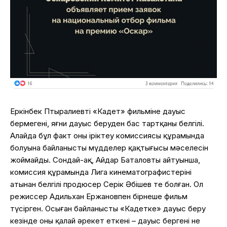
Еркінбек Птыралиевтің «Кадет» фильміне дауыс
бермегені, яғни дауыс беруден бас тартқаны белгілі.
Алайда бұл факт оның іріктеу комиссиясы құрамында
болуына байланысты мүдделер қақтығысы мәселесін
жоймайды. Сондай-ақ, Айдар Баталовтың айтуынша,
комиссия құрамында Лига кинематографистерінің
атынан белгілі продюсер Серік Әбішев те болған. Ол
режиссер Адильхан Ержановпен бірнеше фильм
түсірген. Осыған байланысты «Кадетке» дауыс беру
кезінде оның қалай әрекет еткені – дауыс бергені не