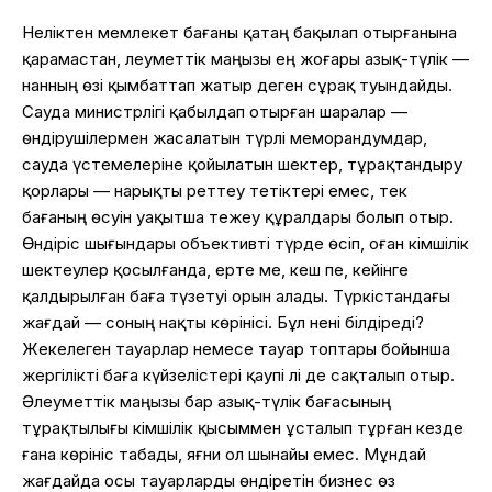
Неліктен мемлекет бағаны қатаң бақылап отырғанына
қарамастан, әлеуметтік маңызы ең жоғары азық-түлік —
нанның өзі қымбаттап жатыр деген сұрақ туындайды.
Сауда министрлігі қабылдап отырған шаралар —
өндірушілермен жасалатын түрлі меморандумдар,
сауда үстемелеріне қойылатын шектер, тұрақтандыру
қорлары — нарықты реттеу тетіктері емес, тек
бағаның өсуін уақытша тежеу құралдары болып отыр.
Өндіріс шығындары объективті түрде өсіп, оған әкімшілік
шектеулер қосылғанда, ерте ме, кеш пе, кейінге
қалдырылған баға түзетуі орын алады. Түркістандағы
жағдай — соның нақты көрінісі. Бұл нені білдіреді?
Жекелеген тауарлар немесе тауар топтары бойынша
жергілікті баға күйзелістері қаупі әлі де сақталып отыр.
Әлеуметтік маңызы бар азық-түлік бағасының
тұрақтылығы әкімшілік қысыммен ұсталып тұрған кезде
ғана көрініс табады, яғни ол шынайы емес. Мұндай
жағдайда осы тауарларды өндіретін бизнес өз