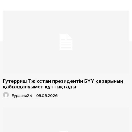
Гутерриш Тәжікстан президентін БҰҰ қарарының
қабылдануымен құттықтады
Еуразия24
-
08.08.2026