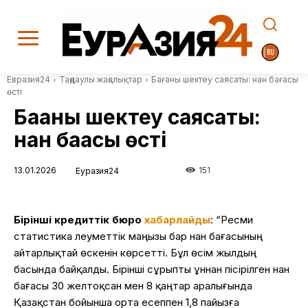
Евразия24
Таңдаулы жаңалықтар
Бағаны шектеу саясаты: нан бағасы
өсті
Бағаны шектеу саясаты:
нан бағасы өсті
13.01.2026
151
Еуразия24
Бірінші кредиттік бюро
хабарлайды
: “Ресми
статистика әлеуметтік маңызы бар нан бағасының
айтарлықтай өскенін көрсетті. Бұл өсім жылдың
басында байқалды. Бірінші сұрыпты ұннан пісірілген нан
бағасы 30 желтоқсан мен 8 қаңтар аралығында
Қазақстан бойынша орта есеппен 1,8 пайызға