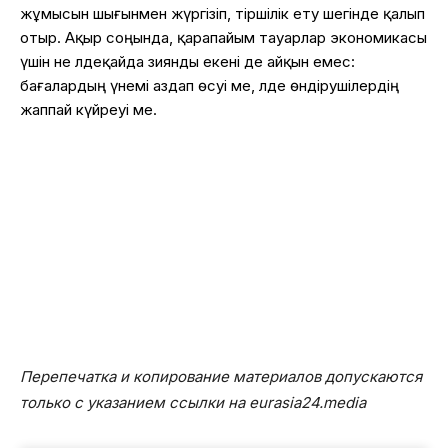
жұмысын шығынмен жүргізіп, тіршілік ету шегінде қалып
отыр. Ақыр соңында, қарапайым тауарлар экономикасы
үшін не әлдеқайда зиянды екені де айқын емес:
бағалардың үнемі аздап өсуі ме, әлде өндірушілердің
жаппай күйреуі ме.
Перепечатка и копирование материалов допускаются
только с указанием ссылки на eurasia24.media