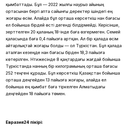
қымбаттады. Бұл — 2022 жылғы наурыз айының
ортасынан бергі апта сайынғы деректер ішіндегі ең
жоғары өсім. Алайда бұл орташа көрсеткіш нан бағасы
ел бойынша бірдей өсті дегенді білдірмейді. Керісінше,
зерттелген 20 қаланың 18-інде баға өзгермеген. Семей
қаласында баға 0,4 пайызға артқан. Ал бір қалада өсім
айтарлықтай жоғары болды — ол Түркістан. Бұл қалада
аталған кезеңде нан бағасы бірден 18,3 пайызға
көтерілген. Нәтижесінде 8 қаңтардағы жағдай бойынша
Түркістанда нанның бір килограмының орташа бағасы
252 теңгені құрады. Бұл көрсеткіш Қазақстан бойынша
орташа деңгейден 13 пайызға жоғары, алайда ел
бойынша ең қымбат баға тіркелген Алматыдағы
деңгейден 18 пайызға төмен.
Евразия24 пікірі: