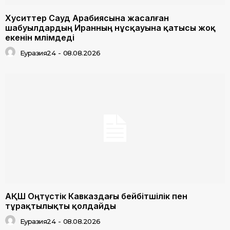
Хуситтер Сауд Арабиясына жасалған
шабуылдардың Иранның нұсқауына қатысы жоқ
екенін мәлімдеді
Еуразия24
-
08.08.2026
АҚШ Оңтүстік Кавказдағы бейбітшілік пен
тұрақтылықты қолдайды
Еуразия24
-
08.08.2026