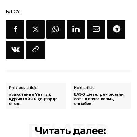
БӨЛІСУ:
Previous article
Next article
Қазақстанда Ұлттық
ЕАЭО шетелден онлайн
құрылтай 20 қаңтарда
сатып алуға салық
өтеді
енгізбек
RELATED
Читать далее: