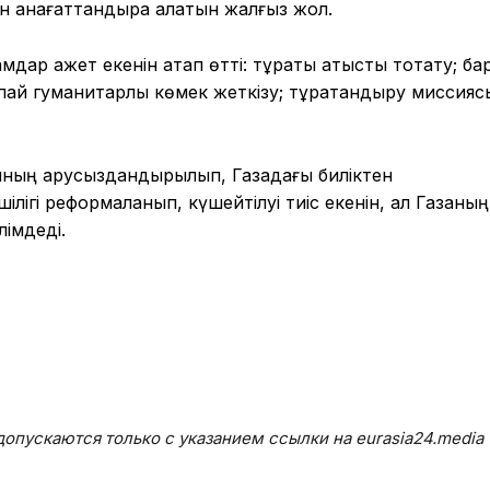
н қанағаттандыра алатын жалғыз жол.
мдар қажет екенін атап өтті: тұрақты атысты тоқтату; бар
пай гуманитарлық көмек жеткізу; тұрақтандыру миссияс
ның қарусыздандырылып, Газадағы биліктен
ілігі реформаланып, күшейтілуі тиіс екенін, ал Газаның
лімдеді.
опускаются только с указанием ссылки на eurasia24.media