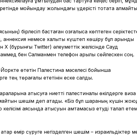
ннексиялауға ұмтылудан бас тартуға кеңес беріп, мұн
ретінде мойындау жолындағы үдерісті тоқтата алмайт
сының) бірлесіп бастаған қозғалысқа көптеген серіктест
, аннексия немесе халықты күштеп көшіру бұл қарқынды
 X (бұрынғы Twitter) әлеуметтік желісінде Сауд
аммед бен Салманмен телефон арқылы сөйлескен соң.
Йоркте өтетін Палестина мәселесі бойынша
ге тең төрағалық ететінін еске салды.
раларына қатысуға ниетті палестиналық өкілдерге виза
лмайтын шешім деп атады. «Біз бұл шараның күшін жо
 келісімі аясында қатысуын қамтамасыз етуді талап етем
атар өмір сүруге негізделген шешім – израильдіктер м