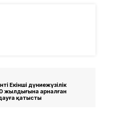
ті Екінші дүниежүзілік
 80 жылдығына арналған
дауға қатысты