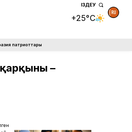
ІЗДЕУ
+25°C
разия патриоттары
 қарқыны –
лген