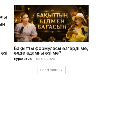
лық
ын
Бақыттың формуласы өзгерді ме,
 өзі
әлде адамның өзі ме?
Еуразия24
-
05.08.2026
Load more