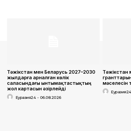
Тәжікстан мен Беларусь 2027–2030
Тәжікстан 
жылдарға арналған көлік
гранттарын
саласындағы ынтымақтастықтың
мәселесін
жол картасын әзірлейді
Еуразия2
Еуразия24
-
06.08.2026