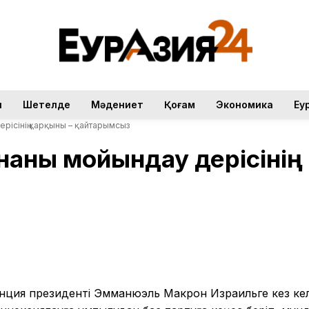
н
Шетелде
Мәдениет
Қоғам
Экономика
Еу
рісінің қарқыны – қайтарымсыз
аны мойындау үдерісінің
нция президенті Эмманюэль Макрон Израильге кез ке