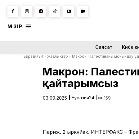
МӘЗІР
Саясат
Күнбе кү
Евразия24
Жаңалықтар
Макрон: Палестинаны мойындау үде
Макрон: Палестин
қайтарымсыз
|
Еуразия24
|
03.09.2025
159
Париж. 2 қыркүйек. ИНТЕРФАКС – Фра