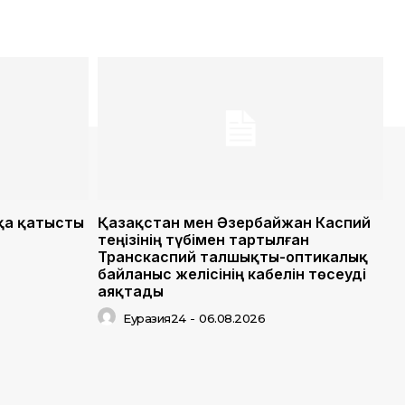
қа қатысты
Қазақстан мен Әзербайжан Каспий
теңізінің түбімен тартылған
Транскаспий талшықты-оптикалық
байланыс желісінің кабелін төсеуді
аяқтады
Еуразия24
-
06.08.2026