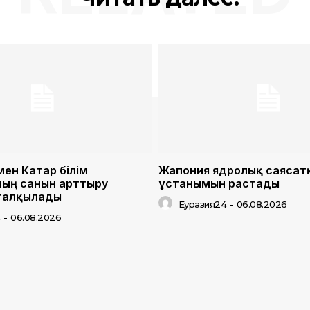
мен Катар білім
Жапония ядролық саясат
ың санын арттыру
ұстанымын растады
 талқылады
Еуразия24
-
06.08.2026
4
-
06.08.2026