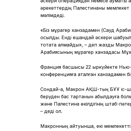
әскери операциядан немесе аумақты а
әрекеттердің Палестинаны мемлекет 
мәлімдеді.
«Біз мұрагер ханзадамен (Сауд Арабия
қосылды. Енді ешқандай әскери шабуыл
тоқтата алмайды», – деп жазды Макрон
Арабиясының мұрагер ханзадасы Мұх
Франция басшысы 22 қыркүйекте Нью-
конференцияға аталған ханзадамен бір
Сондай-ақ, Макрон АҚШ-тың БҰҰ іс-ша
беруден бас тартқанын қабылдауға бо
және Палестина өкілдігінің штаб-пәтер
– деді ол.
Макронның айтуынша, екі мемлекетті қ