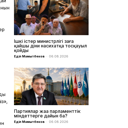
дай
ынын
ер
Ішкі істер министрлігі заңға
қайшы діни насихатқа тосқауыл
қойды
Еділ Мамытбеков
-
06.08.2026
юды
із»,
Партиялар жаңа парламенттік
міндеттерге дайын ба?
Еділ Мамытбеков
-
06.08.2026
ен