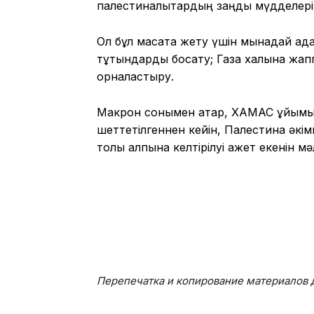
палестиналықтардың заңды мүдделері
Ол бұл мақсатқа жету үшін мынадай қада
тұтқындарды босату; Газа халқына жап
орналастыру.
Макрон сонымен қатар, ХАМАС ұйымы
шеттетілгеннен кейін, Палестина әкімш
толық қалпына келтірілуі қажет екенін мә
Перепечатка и копирование материалов д