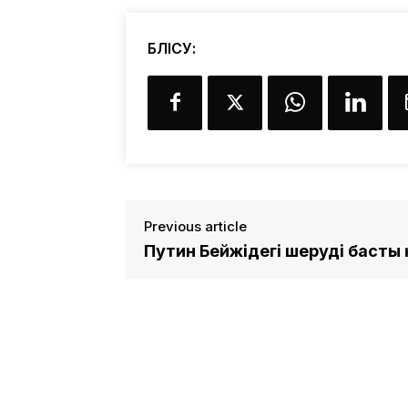
БӨЛІСУ:
Previous article
Путин Бейжіңдегі шерудің баст