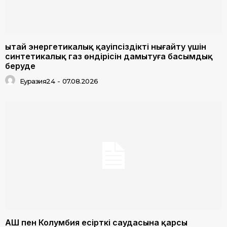
Қытай энергетикалық қауіпсіздікті нығайту үшін
синтетикалық газ өндірісін дамытуға басымдық
беруде
Еуразия24
-
07.08.2026
АҚШ пен Колумбия есірткі саудасына қарсы