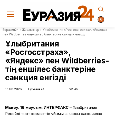
Евразия24
Жаңалықтар
Ұлыбритания «Росгосстрахқа», «Яндекс»
пен Wildberries-тің еншілес банктеріне санкция енгізді
Ұлыбритания
«Росгосстрахқа»,
«Яндекс» пен Wildberries-
тің еншілес банктеріне
санкция енгізді
16.06.2026
45
Еуразия24
Мәскеу. 16 маусым. ИНТЕРФАКС
– Ұлыбритания
Ресейдің төрт кредиттік ұйымына қарсы санкциялар