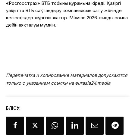
«Росгосстрах» ВТБ тобының құрамына кіреді. Қазіргі
уақытта ВТБ сақтандыру компаниясын сату жөнінде
келіссөздер жүргізіп жатыр. Мәміле 2026 жылдың соңына
дейін аяқталуы мүмкін.
Перепечатка и копирование материалов допускаются
только с указанием ссылки на eurasia24.media
БӨЛІСУ: