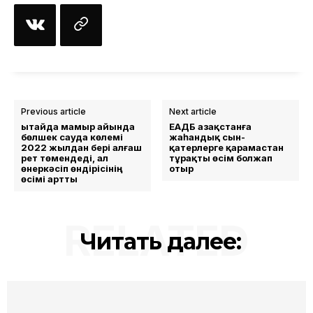
Previous article
Next article
Қытайда мамыр айында
ЕАДБ Қазақстанға
бөлшек сауда көлемі
жаһандық сын-
2022 жылдан бері алғаш
қатерлерге қарамастан
рет төмендеді, ал
тұрақты өсім болжап
өнеркәсіп өндірісінің
отыр
өсімі артты
RELATED
Читать далее: