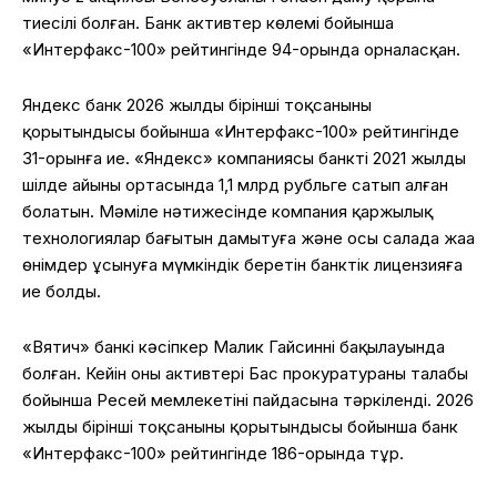
тиесілі болған. Банк активтер көлемі бойынша
«Интерфакс-100» рейтингінде 94-орында орналасқан.
Яндекс банк 2026 жылдың бірінші тоқсанының
қорытындысы бойынша «Интерфакс-100» рейтингінде
31-орынға ие. «Яндекс» компаниясы банкті 2021 жылдың
шілде айының ортасында 1,1 млрд рубльге сатып алған
болатын. Мәміле нәтижесінде компания қаржылық
технологиялар бағытын дамытуға және осы салада жаңа
өнімдер ұсынуға мүмкіндік беретін банктік лицензияға
ие болды.
«Вятич» банкі кәсіпкер Малик Гайсиннің бақылауында
болған. Кейін оның активтері Бас прокуратураның талабы
бойынша Ресей мемлекетінің пайдасына тәркіленді. 2026
жылдың бірінші тоқсанының қорытындысы бойынша банк
«Интерфакс-100» рейтингінде 186-орында тұр.