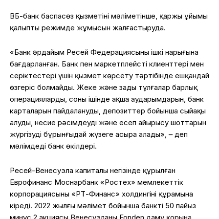
ВБ-банк баспасөз қызметінің мәліметінше, қаржы ұйымы
қалыпты режимде жұмысын жалғастыруда.
«Банк әрдайым Ресей Федерациясының ішкі нарығына
бағдарланған. Банк пен маркетплейстің клиенттері мен
серіктестері үшін қызмет көрсету тәртібінде ешқандай
өзгеріс болмайды. Жеке және заңды тұлғалар барлық
операцияларды, соның ішінде ақша аударымдарын, банк
карталарын пайдалануды, депозиттер бойынша сыйақы
алуды, несие рәсімдеуді және есеп айырысу шоттарын
жүргізуді бұрынғыдай жүзеге асыра алады», – деп
мәлімдеді банк өкілдері.
Ресей-Венесуэла капиталы негізінде құрылған
Еврофинанс Моснарбанк «Ростех» мемлекеттік
корпорациясының «РТ-Финанс» холдингінің құрамына
кіреді. 2022 жылғы мәлімет бойынша банктің 50 пайыз
минус 2 акциясы Венесуэланың Fonden даму қорына