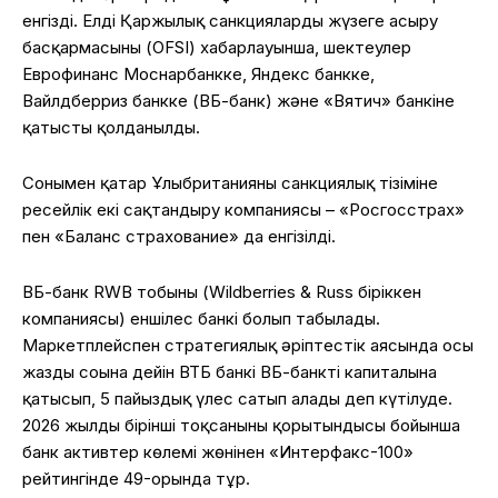
енгізді. Елдің Қаржылық санкцияларды жүзеге асыру
басқармасының (OFSI) хабарлауынша, шектеулер
Еврофинанс Моснарбанкке, Яндекс банкке,
Вайлдберриз банкке (ВБ-банк) және «Вятич» банкіне
қатысты қолданылды.
Сонымен қатар Ұлыбританияның санкциялық тізіміне
ресейлік екі сақтандыру компаниясы – «Росгосстрах»
пен «Баланс страхование» да енгізілді.
ВБ-банк RWB тобының (Wildberries & Russ біріккен
компаниясы) еншілес банкі болып табылады.
Маркетплейспен стратегиялық әріптестік аясында осы
жаздың соңына дейін ВТБ банкі ВБ-банктің капиталына
қатысып, 5 пайыздық үлес сатып алады деп күтілуде.
2026 жылдың бірінші тоқсанының қорытындысы бойынша
банк активтер көлемі жөнінен «Интерфакс-100»
рейтингінде 49-орында тұр.