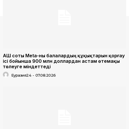
АҚШ соты Meta-ны балалардың құқықтарын қорғау
ісі бойынша 900 млн доллардан астам өтемақы
төлеуге міндеттеді
Еуразия24
-
07.08.2026